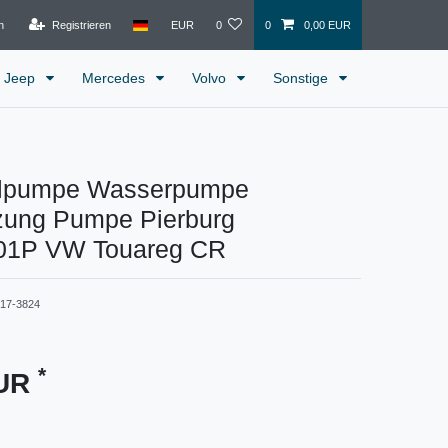
n
Registrieren
EUR
0
0
0,00 EUR
Jeep
Mercedes
Volvo
Sonstige
elpumpe Wasserpumpe
zung Pumpe Pierburg
01P VW Touareg CR
817-3824
*
EUR