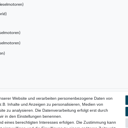
 Dieselmotoren)
rid)
eselmotoren)
eselmotoren)
en)
unserer Website und verarbeiten personenbezogene Daten von
aten­schutz­erklärung
AGB
Widerrufs­recht
Vertrag widerru
.B. Inhalte und Anzeigen zu personalisieren, Medien von
ite zu analysieren. Die Datenverarbeitung erfolgt erst durch
 wir in den Einstellungen benennen.
nd eines berechtigten Interesses erfolgen. Die Zustimmung kann
© Copyright 2026 | Alle Rechte vorbehalten.