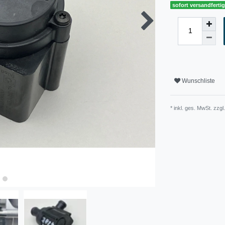
sofort versandferti
Wunschliste
* inkl. ges. MwSt. zzgl