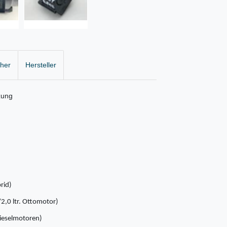
cher
Hersteller
zung
rid)
/2,0 ltr. Ottomotor)
 Dieselmotoren)