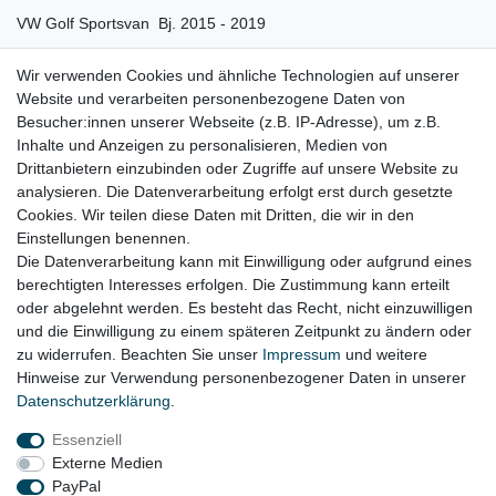
VW Golf Sportsvan Bj. 2015 - 2019
VW Polo 5/6 Bj. 2014 - 2024
Wir verwenden Cookies und ähnliche Technologien auf unserer
Website und verarbeiten personenbezogene Daten von
VW T-Cross Bj. 2018 - 2025
Besucher:innen unserer Webseite (z.B. IP-Adresse), um z.B.
VW T-Roc Bj. 2017 - 2024
Inhalte und Anzeigen zu personalisieren, Medien von
Drittanbietern einzubinden oder Zugriffe auf unsere Website zu
VW Touran Bj. 2015 - 2025
analysieren. Die Datenverarbeitung erfolgt erst durch gesetzte
Cookies. Wir teilen diese Daten mit Dritten, die wir in den
VW Up Bj. 2017 - 2019
Einstellungen benennen.
Die Datenverarbeitung kann mit Einwilligung oder aufgrund eines
berechtigten Interesses erfolgen. Die Zustimmung kann erteilt
oder abgelehnt werden. Es besteht das Recht, nicht einzuwilligen
Lieferzeit etwa 1 bis 3 Werktage
und die Einwilligung zu einem späteren Zeitpunkt zu ändern oder
zu widerrufen. Beachten Sie unser
Impressum
und weitere
Hinweise zur Verwendung personenbezogener Daten in unserer
Daten­schutz­erklärung
.
Impressum
Daten­schutz­erklärung
AGB
Essenziell
Externe Medien
Widerrufs­recht
Kontakt
Vertrag widerrufen
PayPal