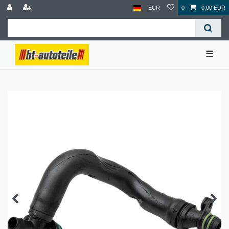
EUR
0
0,00 EUR
☰