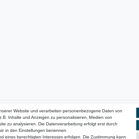
unserer Website und verarbeiten personenbezogene Daten von
aten­schutz­erklärung
AGB
Widerrufs­recht
Vertrag widerru
.B. Inhalte und Anzeigen zu personalisieren, Medien von
ite zu analysieren. Die Datenverarbeitung erfolgt erst durch
 wir in den Einstellungen benennen.
nd eines berechtigten Interesses erfolgen. Die Zustimmung kann
© Copyright 2026 | Alle Rechte vorbehalten.