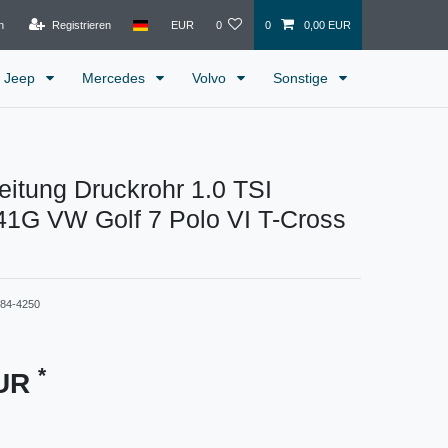
n
Registrieren
EUR
0
0
0,00 EUR
Jeep
Mercedes
Volvo
Sonstige
leitung Druckrohr 1.0 TSI
1G VW Golf 7 Polo VI T-Cross
484-4250
*
EUR