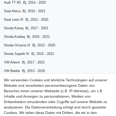
Audi TT 8S Bj. 2014 - 2020
Seat Ateca Bj. 2016 - 2021
Seat Leon III Bj. 2012 - 2020
Skoda Karoq Bj. 2017 - 2021
Skoda Kodiaq Bj. 2016 - 2021
Skoda Octavia III Bj. 2012 - 2020
Skoda Superb III Bj. 2015 - 2021
VW Arteon Bj. 2017 - 2021
VW Beetle Bj. 2013 - 2018
VW Golf 7 Bj. 2012 - 2020
Wir verwenden Cookies und ähnliche Technologien auf unserer
Website und verarbeiten personenbezogene Daten von
VW Golf Sportsvan Bj. 2014 - 2021
Besucher:innen unserer Webseite (z.B. IP-Adresse), um z.B.
Inhalte und Anzeigen zu personalisieren, Medien von
VW Tiguan II Bj. 2016 - 2021
Drittanbietern einzubinden oder Zugriffe auf unsere Website zu
VW Touran II Bj. 2015 - 2021
analysieren. Die Datenverarbeitung erfolgt erst durch gesetzte
Cookies. Wir teilen diese Daten mit Dritten, die wir in den
VW T-Roc Bj. 2017 - 2021