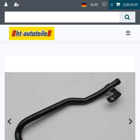
EUR
0
0,00 EUR
☰