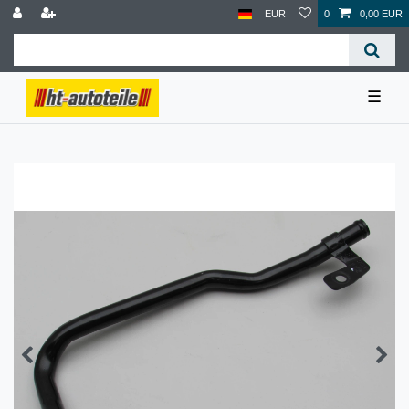
EUR
0
0,00 EUR
☰