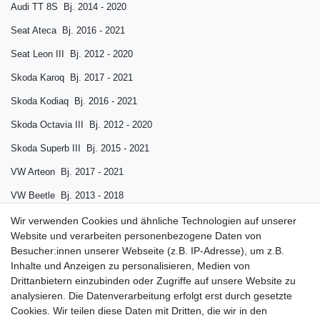
Audi TT 8S Bj. 2014 - 2020
Seat Ateca Bj. 2016 - 2021
Seat Leon III Bj. 2012 - 2020
Skoda Karoq Bj. 2017 - 2021
Skoda Kodiaq Bj. 2016 - 2021
Skoda Octavia III Bj. 2012 - 2020
Skoda Superb III Bj. 2015 - 2021
VW Arteon Bj. 2017 - 2021
VW Beetle Bj. 2013 - 2018
VW Golf 7 Bj. 2012 - 2020
Wir verwenden Cookies und ähnliche Technologien auf unserer
Website und verarbeiten personenbezogene Daten von
VW Golf Sportsvan Bj. 2014 - 2021
Besucher:innen unserer Webseite (z.B. IP-Adresse), um z.B.
Inhalte und Anzeigen zu personalisieren, Medien von
VW Tiguan II Bj. 2016 - 2021
Drittanbietern einzubinden oder Zugriffe auf unsere Website zu
VW Touran II Bj. 2015 - 2021
analysieren. Die Datenverarbeitung erfolgt erst durch gesetzte
Cookies. Wir teilen diese Daten mit Dritten, die wir in den
VW T-Roc Bj. 2017 - 2021