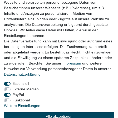
Website und verarbeiten personenbezogene Daten von
Besucher:innen unserer Webseite (z.B. IP-Adresse), um z.B.
Inhalte und Anzeigen zu personalisieren, Medien von
Wasserpumpe Kühlmittelpumpe 06H121601M
VW Beetle Scirocco Audi A4 8W A5 F5 Q7 4M
Drittanbietern einzubinden oder Zugriffe auf unsere Website zu
56,95 € *
analysieren. Die Datenverarbeitung erfolgt erst durch gesetzte
Cookies. Wir teilen diese Daten mit Dritten, die wir in den
In den Warenkorb
Einstellungen benennen.
*
inkl. ges. MwSt.
zzgl.
Versandkosten
Die Datenverarbeitung kann mit Einwilligung oder aufgrund eines
berechtigten Interesses erfolgen. Die Zustimmung kann erteilt
oder abgelehnt werden. Es besteht das Recht, nicht einzuwilligen
Lieferzeit etwa 1 bis 3 Werktage
und die Einwilligung zu einem späteren Zeitpunkt zu ändern oder
zu widerrufen. Beachten Sie unser
Impressum
und weitere
Hinweise zur Verwendung personenbezogener Daten in unserer
Daten­schutz­erklärung
.
Impressum
Daten­schutz­erklärung
AGB
Essenziell
Externe Medien
Widerrufs­recht
Kontakt
Vertrag widerrufen
PayPal
Funktional
Weitere Einstellungen
© Copyright 2026 | Alle Rechte vorbehalten.
Alle akzeptieren