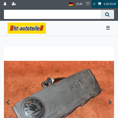
EUR
0
0,00 EUR
☰