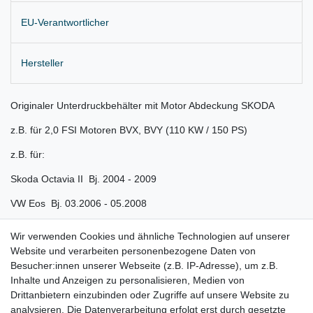
EU-Verantwortlicher
Hersteller
Originaler Unterdruckbehälter mit Motor Abdeckung SKODA
z.B. für 2,0 FSI Motoren BVX, BVY (110 KW / 150 PS)
z.B. für:
Skoda Octavia II Bj. 2004 - 2009
VW Eos Bj. 03.2006 - 05.2008
VW Golf 5 Bj. 2003 - 2008
Wir verwenden Cookies und ähnliche Technologien auf unserer
Website und verarbeiten personenbezogene Daten von
VW Golf Plus Bj. 2005 - 2008
Besucher:innen unserer Webseite (z.B. IP-Adresse), um z.B.
VW Jetta Bj. 2005 - 2008
Inhalte und Anzeigen zu personalisieren, Medien von
Drittanbietern einzubinden oder Zugriffe auf unsere Website zu
VW Passat 3C Bj. 2005 - 2010
analysieren. Die Datenverarbeitung erfolgt erst durch gesetzte