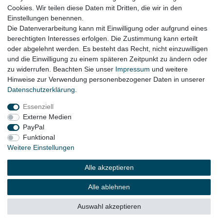
Cookies. Wir teilen diese Daten mit Dritten, die wir in den
VW Touran I Bj. 2005 - 2007
Einstellungen benennen.
Die Datenverarbeitung kann mit Einwilligung oder aufgrund eines
berechtigten Interesses erfolgen. Die Zustimmung kann erteilt
oder abgelehnt werden. Es besteht das Recht, nicht einzuwilligen
Lieferzeit etwa 1 bis 3 Werktage
und die Einwilligung zu einem späteren Zeitpunkt zu ändern oder
zu widerrufen. Beachten Sie unser
Impressum
und weitere
Hinweise zur Verwendung personenbezogener Daten in unserer
Daten­schutz­erklärung
.
Impressum
Daten­schutz­erklärung
AGB
Essenziell
Externe Medien
Widerrufs­recht
Kontakt
Vertrag widerrufen
PayPal
Funktional
Weitere Einstellungen
© Copyright 2026 | Alle Rechte vorbehalten.
Alle akzeptieren
Alle ablehnen
Auswahl akzeptieren