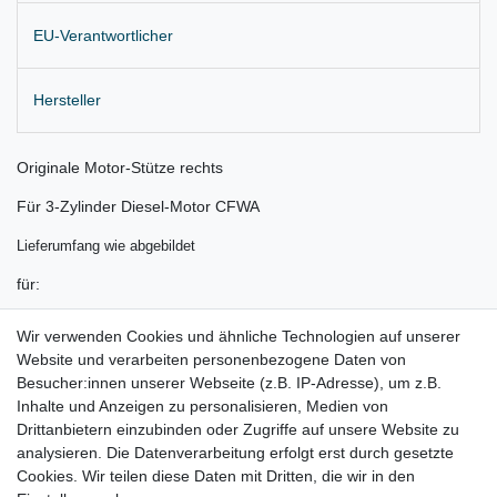
EU-Verantwortlicher
Hersteller
Originale Motor-Stütze rechts
Für 3-Zylinder Diesel-Motor CFWA
Lieferumfang wie abgebildet
für:
Seat Ibiza Bj. 2009 - 2015
Wir verwenden Cookies und ähnliche Technologien auf unserer
Website und verarbeiten personenbezogene Daten von
Skoda Fabia II Bj. 2010 - 2014
Besucher:innen unserer Webseite (z.B. IP-Adresse), um z.B.
Skoda Roomster Bj. 2010 - 2015
Inhalte und Anzeigen zu personalisieren, Medien von
Drittanbietern einzubinden oder Zugriffe auf unsere Website zu
VW Polo 6R Bj. 2009 - 2014
analysieren. Die Datenverarbeitung erfolgt erst durch gesetzte
Cookies. Wir teilen diese Daten mit Dritten, die wir in den