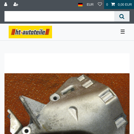
EUR
0
0,00 EUR
☰