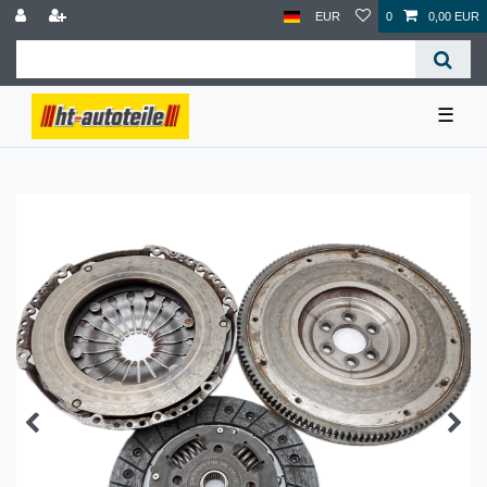
EUR
0
0,00 EUR
☰