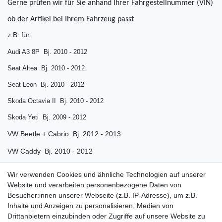
Gerne prüfen wir für Sie anhand Ihrer Fahrgestellnummer (VIN)
ob der Artikel bei Ihrem Fahrzeug passt
z.B. für:
Audi A3 8P Bj. 2010 - 2012
Seat Altea Bj. 2010 - 2012
Seat Leon Bj. 2010 - 2012
Skoda Octavia II Bj. 2010 - 2012
Skoda Yeti Bj. 2009 - 2012
VW Beetle + Cabrio Bj. 2012 - 2013
VW Caddy Bj. 2010 - 2012
VW Golf 6 Bj. 2009 - 2012
Wir verwenden Cookies und ähnliche Technologien auf unserer
Website und verarbeiten personenbezogene Daten von
VW Golf Cabrio Bj. 2011 - 2014
Besucher:innen unserer Webseite (z.B. IP-Adresse), um z.B.
VW Golf Plus Bj. 2011 - 2012
Inhalte und Anzeigen zu personalisieren, Medien von
Drittanbietern einzubinden oder Zugriffe auf unsere Website zu
VW Jetta Bj. 2010 - 2012