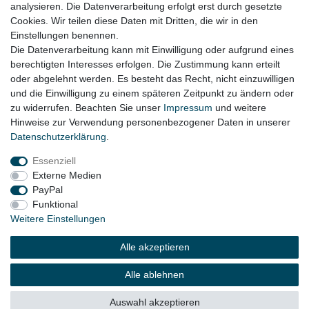
analysieren. Die Datenverarbeitung erfolgt erst durch gesetzte
Cookies. Wir teilen diese Daten mit Dritten, die wir in den
VW Touran Bj. 2009 - 2012
Einstellungen benennen.
Die Datenverarbeitung kann mit Einwilligung oder aufgrund eines
berechtigten Interesses erfolgen. Die Zustimmung kann erteilt
oder abgelehnt werden. Es besteht das Recht, nicht einzuwilligen
Lieferzeit etwa 1 bis 3 Werktage
und die Einwilligung zu einem späteren Zeitpunkt zu ändern oder
zu widerrufen. Beachten Sie unser
Impressum
und weitere
Hinweise zur Verwendung personenbezogener Daten in unserer
Daten­schutz­erklärung
.
Impressum
Daten­schutz­erklärung
AGB
Essenziell
Externe Medien
Widerrufs­recht
Kontakt
Vertrag widerrufen
PayPal
Funktional
Weitere Einstellungen
© Copyright 2026 | Alle Rechte vorbehalten.
Alle akzeptieren
Alle ablehnen
Auswahl akzeptieren