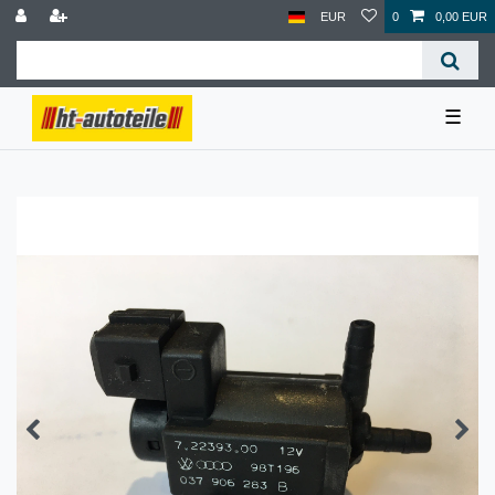
EUR
0
0,00 EUR
☰