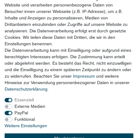
Website und verarbeiten personenbezogene Daten von
Seat Toledo II Bj. 1998 - 04/2001
Besucher:innen unserer Webseite (z.B. IP-Adresse), um z.B.
Skoda Octavia I Bj. 1997 - 07/2000
Inhalte und Anzeigen zu personalisieren, Medien von
Drittanbietern einzubinden oder Zugriffe auf unsere Website zu
VW Bora Bj. 1998 - 08/2000
analysieren. Die Datenverarbeitung erfolgt erst durch gesetzte
Cookies. Wir teilen diese Daten mit Dritten, die wir in den
VW Golf 4 Bj. 1998 - 08/2000
Einstellungen benennen.
Die Datenverarbeitung kann mit Einwilligung oder aufgrund eines
berechtigten Interesses erfolgen. Die Zustimmung kann erteilt
oder abgelehnt werden. Es besteht das Recht, nicht einzuwilligen
Lieferzeit etwa 1 bis 3 Werktage
und die Einwilligung zu einem späteren Zeitpunkt zu ändern oder
zu widerrufen. Beachten Sie unser
Impressum
und weitere
Hinweise zur Verwendung personenbezogener Daten in unserer
Daten­schutz­erklärung
.
Impressum
Daten­schutz­erklärung
AGB
Essenziell
Externe Medien
Widerrufs­recht
Kontakt
Vertrag widerrufen
PayPal
Funktional
Weitere Einstellungen
© Copyright 2026 | Alle Rechte vorbehalten.