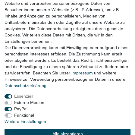
Website und verarbeiten personenbezogene Daten von
ob der Artikel bei Ihrem Fahrzeug passt
Besucher:innen unserer Webseite (z.B. IP-Adresse), um z.B.
für:
Inhalte und Anzeigen zu personalisieren, Medien von
Drittanbietern einzubinden oder Zugriffe auf unsere Website zu
Audi Q7 4L Bj. 2006 - 2015
analysieren. Die Datenverarbeitung erfolgt erst durch gesetzte
Cookies. Wir teilen diese Daten mit Dritten, die wir in den
VW Touareg 7L Bj. 2006 - 2010
Einstellungen benennen.
Die Datenverarbeitung kann mit Einwilligung oder aufgrund eines
berechtigten Interesses erfolgen. Die Zustimmung kann erteilt
oder abgelehnt werden. Es besteht das Recht, nicht einzuwilligen
Lieferzeit etwa 1 bis 3 Werktage
und die Einwilligung zu einem späteren Zeitpunkt zu ändern oder
zu widerrufen. Beachten Sie unser
Impressum
und weitere
Hinweise zur Verwendung personenbezogener Daten in unserer
Daten­schutz­erklärung
.
Impressum
Daten­schutz­erklärung
AGB
Essenziell
Externe Medien
Widerrufs­recht
Kontakt
Vertrag widerrufen
PayPal
Funktional
Weitere Einstellungen
© Copyright 2026 | Alle Rechte vorbehalten.
Alle akzeptieren