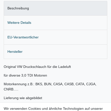
Beschreibung
Weitere Details
EU-Verantwortlicher
Hersteller
Original VW Druckschlauch für die Ladeluft
für diverse 3,0 TDI Motoren
Motorkennung z.B.: BKS, BUN, CASA, CASB, CATA, CJGA,
CNRB.....
Lieferung wie abgebildet
Gerne prüfen wir für Sie anhand Ihrer Fahrgestellnummer (VIN)
Wir verwenden Cookies und ähnliche Technologien auf unserer