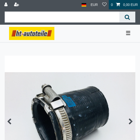
EUR
0
0,00 EUR
☰