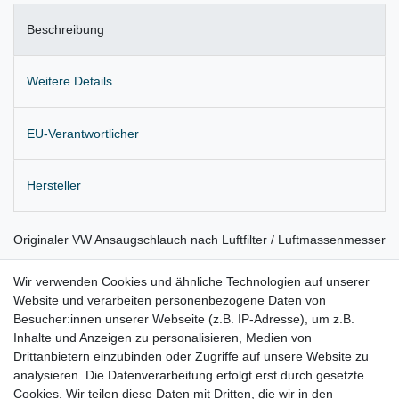
Beschreibung
Weitere Details
EU-Verantwortlicher
Hersteller
Originaler VW Ansaugschlauch nach Luftfilter / Luftmassenmesser
NUR für 3,0 TDI mit Kennungen CATA, CCMA
Wir verwenden Cookies und ähnliche Technologien auf unserer
Website und verarbeiten personenbezogene Daten von
Lieferung wie abgebildet
Besucher:innen unserer Webseite (z.B. IP-Adresse), um z.B.
für:
Inhalte und Anzeigen zu personalisieren, Medien von
Drittanbietern einzubinden oder Zugriffe auf unsere Website zu
Audi Q7 Bj. 11.2008 - 05.2010 ( nur Motoren CATA, CCMA )
analysieren. Die Datenverarbeitung erfolgt erst durch gesetzte
Cookies. Wir teilen diese Daten mit Dritten, die wir in den
VW Touareg 7L Bj. 11.2008 - 05.2009 ( nur Motor CATA )