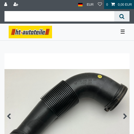
EUR
0
0,00 EUR
☰