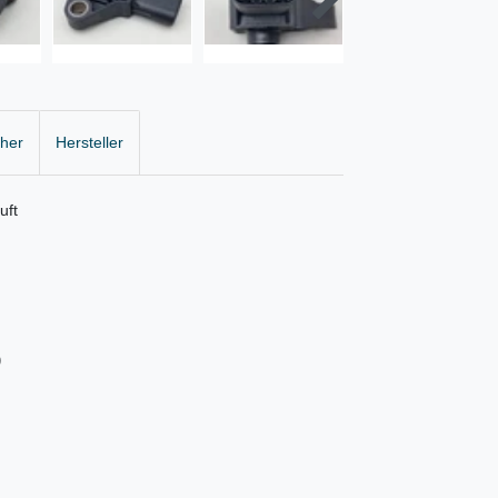
cher
Hersteller
uft
)