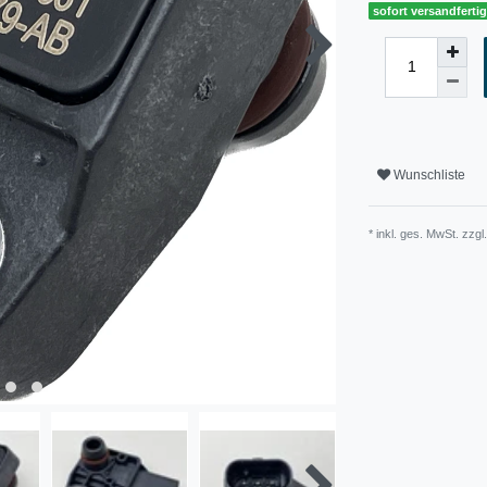
sofort versandferti
Wunschliste
* inkl. ges. MwSt. zzgl