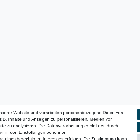
unserer Website und verarbeiten personenbezogene Daten von
aten­schutz­erklärung
AGB
Widerrufs­recht
Vertrag widerru
.B. Inhalte und Anzeigen zu personalisieren, Medien von
ite zu analysieren. Die Datenverarbeitung erfolgt erst durch
 wir in den Einstellungen benennen.
nd eines berechtigten Interesses erfolgen. Die Zustimmung kann