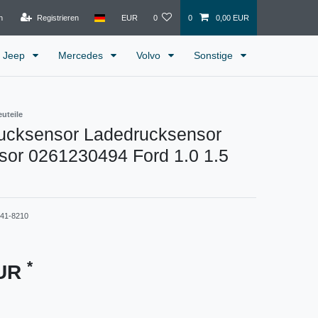
n
Registrieren
EUR
0
0
0,00 EUR
Jeep
Mercedes
Volvo
Sonstige
euteile
ucksensor Ladedrucksensor
or 0261230494 Ford 1.0 1.5
841-8210
*
EUR