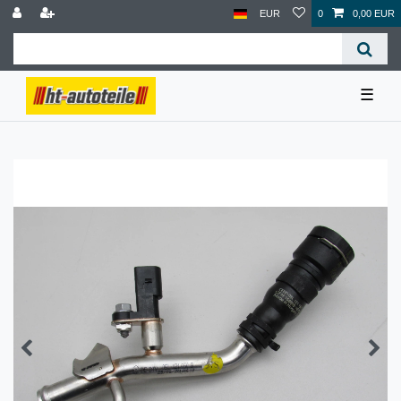
EUR
0
0,00 EUR
☰