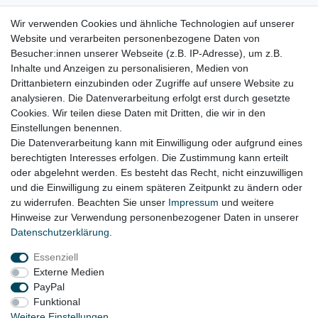
VW Tiguan II Bj. 2019 - 2023
Wir verwenden Cookies und ähnliche Technologien auf unserer
Website und verarbeiten personenbezogene Daten von
VW Tiguan Allspace Bj. 2019 - 2023
Besucher:innen unserer Webseite (z.B. IP-Adresse), um z.B.
VW Touran II Bj. 2019 - 2023
Inhalte und Anzeigen zu personalisieren, Medien von
Drittanbietern einzubinden oder Zugriffe auf unsere Website zu
VW T-Roc Bj. 2019 - 2023
analysieren. Die Datenverarbeitung erfolgt erst durch gesetzte
Cookies. Wir teilen diese Daten mit Dritten, die wir in den
Einstellungen benennen.
Die Datenverarbeitung kann mit Einwilligung oder aufgrund eines
berechtigten Interesses erfolgen. Die Zustimmung kann erteilt
oder abgelehnt werden. Es besteht das Recht, nicht einzuwilligen
Lieferzeit etwa 1 bis 3 Werktage
und die Einwilligung zu einem späteren Zeitpunkt zu ändern oder
zu widerrufen. Beachten Sie unser
Impressum
und weitere
Hinweise zur Verwendung personenbezogener Daten in unserer
Daten­schutz­erklärung
.
Impressum
Daten­schutz­erklärung
AGB
Essenziell
Externe Medien
Widerrufs­recht
Kontakt
Vertrag widerrufen
PayPal
Funktional
Weitere Einstellungen