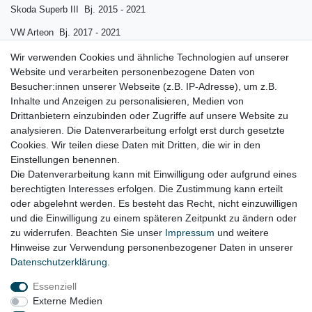
Skoda Superb III Bj. 2015 - 2021
VW Arteon Bj. 2017 - 2021
VW Golf 7 Bj. 2015 - 2020
Wir verwenden Cookies und ähnliche Technologien auf unserer
Website und verarbeiten personenbezogene Daten von
VW Passat B8 Bj. 2015 - 2022
Besucher:innen unserer Webseite (z.B. IP-Adresse), um z.B.
Inhalte und Anzeigen zu personalisieren, Medien von
VW Polo AW Bj. 2017 - 2020
Drittanbietern einzubinden oder Zugriffe auf unsere Website zu
VW Tiguan II Bj. 2016 - 2021
analysieren. Die Datenverarbeitung erfolgt erst durch gesetzte
Cookies. Wir teilen diese Daten mit Dritten, die wir in den
VW Touran II Bj. 2015 - 2018
Einstellungen benennen.
Die Datenverarbeitung kann mit Einwilligung oder aufgrund eines
berechtigten Interesses erfolgen. Die Zustimmung kann erteilt
oder abgelehnt werden. Es besteht das Recht, nicht einzuwilligen
Lieferzeit etwa 1 bis 3 Werktage
und die Einwilligung zu einem späteren Zeitpunkt zu ändern oder
zu widerrufen. Beachten Sie unser
Impressum
und weitere
Hinweise zur Verwendung personenbezogener Daten in unserer
Daten­schutz­erklärung
.
Impressum
Daten­schutz­erklärung
AGB
Essenziell
Externe Medien
Widerrufs­recht
Kontakt
Vertrag widerrufen