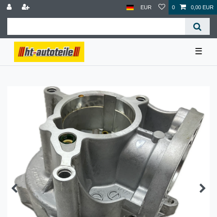
EUR
0
0,00 EUR
☰