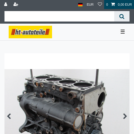
EUR
0
0,00 EUR
☰