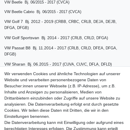
VW Beetle Bj. 06/2015 - 2017 (CVCA)
VW Beetle Cabrio Bj. 06/2015 - 2017
(CVCA)
VW Golf 7 Bj. 2012 - 2019
(CRBB, CRBC, CRLB, DEJA, DEJB,
DFGA, DFGB)
VW Golf Sportsvan Bj. 2014 - 2017
(CRLB, CRLD, DFGA)
VW Passat B8 Bj. 11.2014 - 2017
(CRLB, CRLD, DFEA, DFGA,
DFGB)
VW Sharan Bj. 06.2015 - 2017
(CUVA, CUVC, DFLA, DFLD)
Wir verwenden Cookies und ähnliche Technologien auf unserer
VW Touran II Bj. 2015 - 2017 (DFEA, DFEB, DFGA, DFGB,
Website und verarbeiten personenbezogene Daten von
DFGC)
Besucher:innen unserer Webseite (z.B. IP-Adresse), um z.B.
VW Tiguan I Bj. 05.2015 - 03.2016 (CUVC, CUVE)
Inhalte und Anzeigen zu personalisieren, Medien von
Drittanbietern einzubinden oder Zugriffe auf unsere Website zu
VW Tiguan II Bj. 2016 - 2019 (DFGA, DFGC)
analysieren. Die Datenverarbeitung erfolgt erst durch gesetzte
Cookies. Wir teilen diese Daten mit Dritten, die wir in den
VW Tiguan allspace Bj. 2017 - 2019 (DFGA)
Einstellungen benennen.
Die Datenverarbeitung kann mit Einwilligung oder aufgrund eines
berechtigten Interesses erfolgen. Die Zustimmung kann erteilt