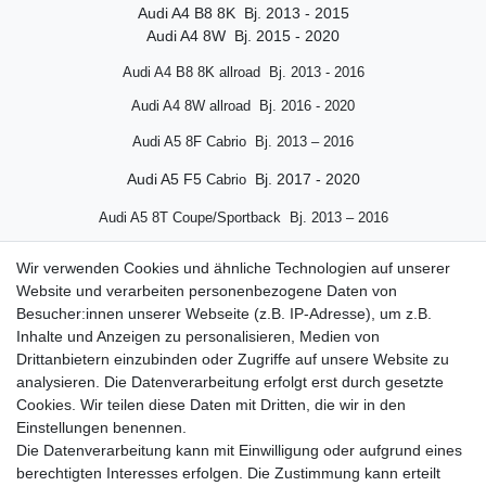
Audi A4 B8 8K Bj. 2013 - 2015
Audi A4 8W Bj. 2015 - 2020
Audi A4 B8 8K allroad Bj.
2013 - 2016
Audi A4 8W allroad Bj. 2016 - 2020
Audi A5 8F Cabrio Bj. 2013 – 2016
Audi A5 F5
Bj. 2017 - 2020
Cabrio
Audi A5 8T Coupe/Sportback Bj. 2013 – 2016
Audi A5 F5 Coupe/Sportback Bj. 2017 - 2020
Wir verwenden Cookies und ähnliche Technologien auf unserer
Website und verarbeiten personenbezogene Daten von
Audi A6 4G Bj. 2013 – 2018
Besucher:innen unserer Webseite (z.B. IP-Adresse), um z.B.
Audi A6 C8 Bj. 2018 - 2020
Inhalte und Anzeigen zu personalisieren, Medien von
Drittanbietern einzubinden oder Zugriffe auf unsere Website zu
Audi Q5 8R Bj. 2014 – 2017
analysieren. Die Datenverarbeitung erfolgt erst durch gesetzte
Cookies. Wir teilen diese Daten mit Dritten, die wir in den
Audi Q5 FY Bj- 2018 - 2020
Einstellungen benennen.
Die Datenverarbeitung kann mit Einwilligung oder aufgrund eines
berechtigten Interesses erfolgen. Die Zustimmung kann erteilt