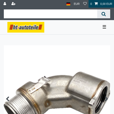
EUR
0
0,00 EUR
☰