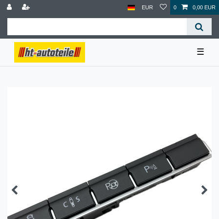
EUR
0
0,00 EUR
☰