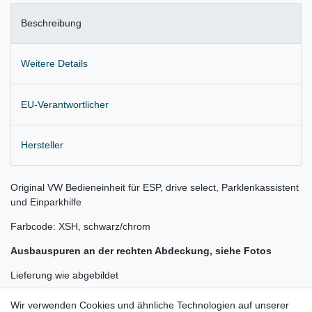
Beschreibung
Weitere Details
EU-Verantwortlicher
Hersteller
Original VW Bedieneinheit für ESP, drive select, Parklenkassistent
und Einparkhilfe
Farbcode: XSH, schwarz/chrom
Ausbauspuren an der rechten Abdeckung, siehe Fotos
Lieferung wie abgebildet
Gerne prüfen wir für Sie anhand Ihrer Fahrgestellnummer (VIN)
Wir verwenden Cookies und ähnliche Technologien auf unserer