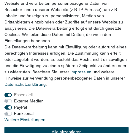
Website und verarbeiten personenbezogene Daten von
ob der Artikel bei Ihrem Fahrzeug passt
Besucher:innen unserer Webseite (z.B. IP-Adresse), um z.B.
für:
Inhalte und Anzeigen zu personalisieren, Medien von
Drittanbietern einzubinden oder Zugriffe auf unsere Website zu
VW Tiguan I Bj. 2007 - 2016
analysieren. Die Datenverarbeitung erfolgt erst durch gesetzte
Cookies. Wir teilen diese Daten mit Dritten, die wir in den
VW Touran I GP2 Bj.05/2010 - 2015
Einstellungen benennen.
Die Datenverarbeitung kann mit Einwilligung oder aufgrund eines
berechtigten Interesses erfolgen. Die Zustimmung kann erteilt
oder abgelehnt werden. Es besteht das Recht, nicht einzuwilligen
Lieferzeit etwa 1 bis 3 Werktage
und die Einwilligung zu einem späteren Zeitpunkt zu ändern oder
zu widerrufen. Beachten Sie unser
Impressum
und weitere
Hinweise zur Verwendung personenbezogener Daten in unserer
Daten­schutz­erklärung
.
Impressum
Daten­schutz­erklärung
AGB
Essenziell
Externe Medien
Widerrufs­recht
Kontakt
Vertrag widerrufen
PayPal
Funktional
Weitere Einstellungen
© Copyright 2026 | Alle Rechte vorbehalten.
Alle akzeptieren