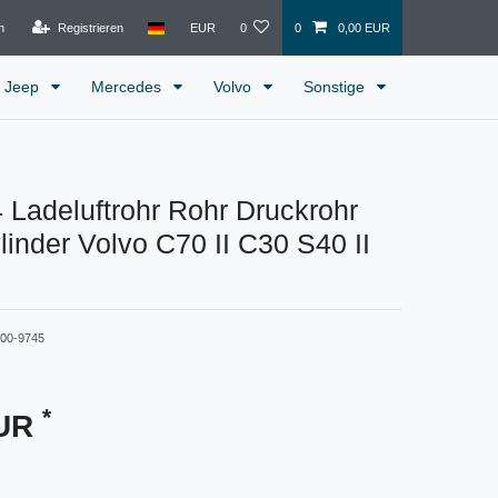
n
Registrieren
EUR
0
0
0,00 EUR
Jeep
Mercedes
Volvo
Sonstige
Ladeluftrohr Rohr Druckrohr
linder Volvo C70 II C30 S40 II
400-9745
*
EUR