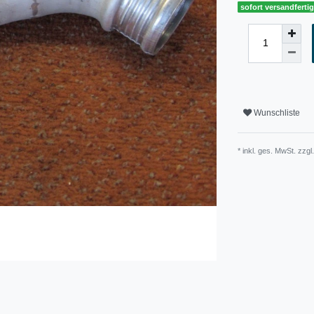
sofort versandferti
Wunschliste
* inkl. ges. MwSt. zzgl