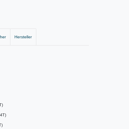
cher
Hersteller
T)
04T)
T)