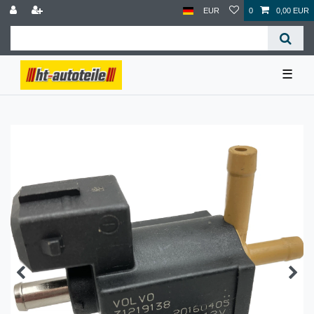
EUR
0
0,00 EUR
☰