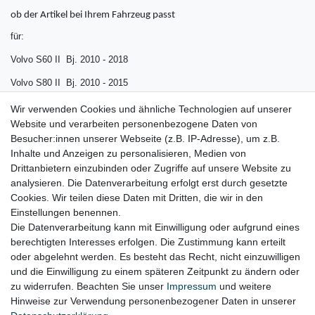
ob der Artikel bei Ihrem Fahrzeug passt
für:
Volvo S60 II Bj. 2010 - 2018
Volvo S80 II Bj. 2010 - 2015
Volvo V60 I Bj. 2010 - 2018
Wir verwenden Cookies und ähnliche Technologien auf unserer
Website und verarbeiten personenbezogene Daten von
Volvo V70 III Bj. 2007 - 2016
Besucher:innen unserer Webseite (z.B. IP-Adresse), um z.B.
Volvo XC60 I Bj. 2008 - 2017
Inhalte und Anzeigen zu personalisieren, Medien von
Drittanbietern einzubinden oder Zugriffe auf unsere Website zu
Volvo XC70 II Bj. 2007 - 2016
analysieren. Die Datenverarbeitung erfolgt erst durch gesetzte
Cookies. Wir teilen diese Daten mit Dritten, die wir in den
Einstellungen benennen.
Die Datenverarbeitung kann mit Einwilligung oder aufgrund eines
berechtigten Interesses erfolgen. Die Zustimmung kann erteilt
oder abgelehnt werden. Es besteht das Recht, nicht einzuwilligen
Lieferzeit etwa 1 bis 3 Werktage
und die Einwilligung zu einem späteren Zeitpunkt zu ändern oder
zu widerrufen. Beachten Sie unser
Impressum
und weitere
Hinweise zur Verwendung personenbezogener Daten in unserer