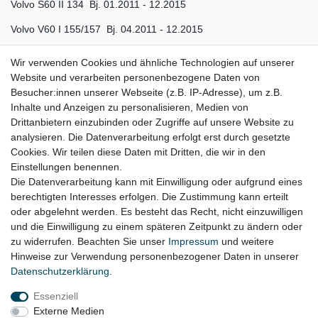
Volvo S60 II 134 Bj. 01.2011 - 12.2015
Volvo V60 I 155/157 Bj. 04.2011 - 12.2015
Volvo V70 III 135 Bj. 04.2011 - 12.2015
Wir verwenden Cookies und ähnliche Technologien auf unserer
Website und verarbeiten personenbezogene Daten von
Volvo C70 II Bj. 2009 - 2013
Besucher:innen unserer Webseite (z.B. IP-Adresse), um z.B.
Volvo XC60 I Bj. 2012 - 2015
Inhalte und Anzeigen zu personalisieren, Medien von
Drittanbietern einzubinden oder Zugriffe auf unsere Website zu
Volvo XC70 II P24 Bj. 04.2010 - 05.2016
analysieren. Die Datenverarbeitung erfolgt erst durch gesetzte
Cookies. Wir teilen diese Daten mit Dritten, die wir in den
Volvo S80 AS Bj. 2010 - 2016
Einstellungen benennen.
Die Datenverarbeitung kann mit Einwilligung oder aufgrund eines
berechtigten Interesses erfolgen. Die Zustimmung kann erteilt
oder abgelehnt werden. Es besteht das Recht, nicht einzuwilligen
Lieferzeit etwa 1 bis 3 Werktage
und die Einwilligung zu einem späteren Zeitpunkt zu ändern oder
zu widerrufen. Beachten Sie unser
Impressum
und weitere
Hinweise zur Verwendung personenbezogener Daten in unserer
Daten­schutz­erklärung
.
Impressum
Daten­schutz­erklärung
AGB
Essenziell
Externe Medien