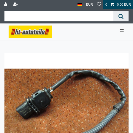
EUR
0
0,00 EUR
☰