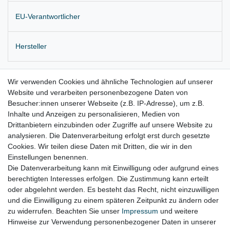
EU-Verantwortlicher
Hersteller
Originale Fensterhebermechanik für
elektrischen
Fensterheber
Wir verwenden Cookies und ähnliche Technologien auf unserer
Website und verarbeiten personenbezogene Daten von
Einbauposition: Vordertür vorne links
Besucher:innen unserer Webseite (z.B. IP-Adresse), um z.B.
Lieferung wie abgebildet
Inhalte und Anzeigen zu personalisieren, Medien von
Drittanbietern einzubinden oder Zugriffe auf unsere Website zu
für:
analysieren. Die Datenverarbeitung erfolgt erst durch gesetzte
Cookies. Wir teilen diese Daten mit Dritten, die wir in den
Volvo V40 525/526 Bj. 05.2012 – 07.2019
Einstellungen benennen.
Die Datenverarbeitung kann mit Einwilligung oder aufgrund eines
berechtigten Interesses erfolgen. Die Zustimmung kann erteilt
oder abgelehnt werden. Es besteht das Recht, nicht einzuwilligen
Lieferzeit etwa 1 bis 3 Werktage
und die Einwilligung zu einem späteren Zeitpunkt zu ändern oder
zu widerrufen. Beachten Sie unser
Impressum
und weitere
Hinweise zur Verwendung personenbezogener Daten in unserer