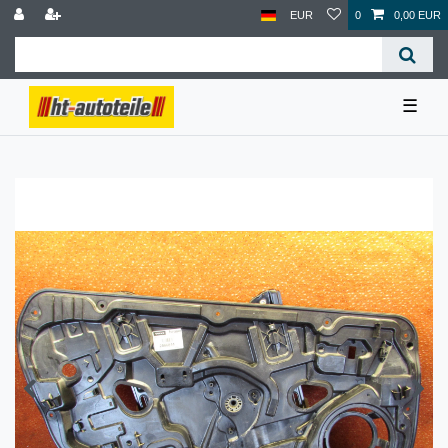
EUR
0
0,00 EUR
☰