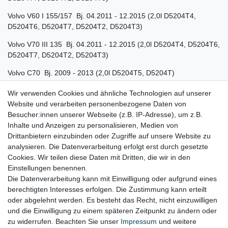
Volvo V60 I 155/157 Bj. 04.2011 - 12.2015 (2,0l D5204T4,
D5204T6, D5204T7, D5204T2, D5204T3)
Volvo V70 III 135 Bj. 04.2011 - 12.2015 (2,0l D5204T4, D5204T6,
D5204T7, D5204T2, D5204T3)
Volvo C70 Bj. 2009 - 2013 (2,0l D5204T5, D5204T)
Volvo XC70 P24 Bj. 04.2010 - 05.2016 (2,0l D5204T4, D5204T6,
Wir verwenden Cookies und ähnliche Technologien auf unserer
D5204T7, D5204T2, D5204T3)
Website und verarbeiten personenbezogene Daten von
Besucher:innen unserer Webseite (z.B. IP-Adresse), um z.B.
Volvo XC60 Bj. 2012 - 2015 (2,0l D5204T4, D5204T6, D5204T7,
Inhalte und Anzeigen zu personalisieren, Medien von
D5204T2, D5204T3)
Drittanbietern einzubinden oder Zugriffe auf unsere Website zu
analysieren. Die Datenverarbeitung erfolgt erst durch gesetzte
Volvo S80 AS Bj. 2010 - 2016 (2,0l D5204T4, D5204T6,
Cookies. Wir teilen diese Daten mit Dritten, die wir in den
D5204T7, D5204T2, D5204T3)
Einstellungen benennen.
Die Datenverarbeitung kann mit Einwilligung oder aufgrund eines
berechtigten Interesses erfolgen. Die Zustimmung kann erteilt
oder abgelehnt werden. Es besteht das Recht, nicht einzuwilligen
Lieferzeit etwa 1 bis 3 Werktage
und die Einwilligung zu einem späteren Zeitpunkt zu ändern oder
zu widerrufen. Beachten Sie unser
Impressum
und weitere