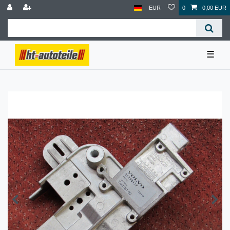
EUR
0
0,00 EUR
☰