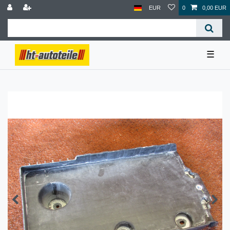
EUR
0
0,00 EUR
☰