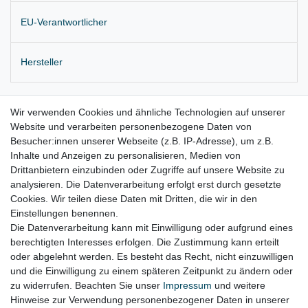
EU-Verantwortlicher
Hersteller
Originaler Halter für die Batterie
Wir verwenden Cookies und ähnliche Technologien auf unserer
Website und verarbeiten personenbezogene Daten von
Lieferung wie abgebildet
Besucher:innen unserer Webseite (z.B. IP-Adresse), um z.B.
Inhalte und Anzeigen zu personalisieren, Medien von
Drittanbietern einzubinden oder Zugriffe auf unsere Website zu
für:
analysieren. Die Datenverarbeitung erfolgt erst durch gesetzte
Cookies. Wir teilen diese Daten mit Dritten, die wir in den
Volvo V40 525/526 Bj. 05.2012 – 07.2019
Einstellungen benennen.
Die Datenverarbeitung kann mit Einwilligung oder aufgrund eines
berechtigten Interesses erfolgen. Die Zustimmung kann erteilt
oder abgelehnt werden. Es besteht das Recht, nicht einzuwilligen
Lieferzeit etwa 1 bis 3 Werktage
und die Einwilligung zu einem späteren Zeitpunkt zu ändern oder
zu widerrufen. Beachten Sie unser
Impressum
und weitere
Hinweise zur Verwendung personenbezogener Daten in unserer