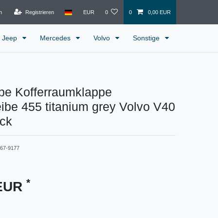
n
Registrieren
EUR
0
0
0,00 EUR
Jeep
Mercedes
Volvo
Sonstige
pe Kofferraumklappe
be 455 titanium grey Volvo V40
ck
367-9177
*
 EUR