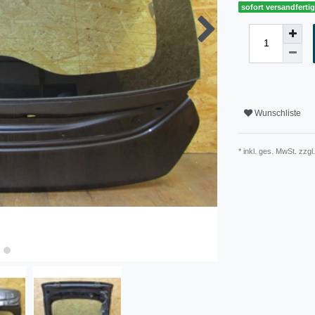
sofort versandferti
Wunschliste
* inkl. ges. MwSt. zzgl