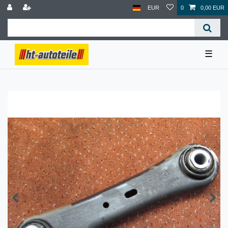
EUR
0
0,00 EUR
☰