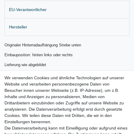
EU-Verantwortlicher
Hersteller
Originaler Hinterradaufhängung Strebe unten
Einbauposition: hinten links oder rechts
Lieferung wie abgebildet
für:
Wir verwenden Cookies und ähnliche Technologien auf unserer
Website und verarbeiten personenbezogene Daten von
Volvo V60 I 155/157 Bj. 2011 - 2018
Besucher:innen unserer Webseite (z.B. IP-Adresse), um z.B.
Volvo S60 II 134 Bj. 2011 - 2018
Inhalte und Anzeigen zu personalisieren, Medien von
Drittanbietern einzubinden oder Zugriffe auf unsere Website zu
Volvo V70 III 135/BW Bj. 2008 – 2016
analysieren. Die Datenverarbeitung erfolgt erst durch gesetzte
Cookies. Wir teilen diese Daten mit Dritten, die wir in den
Volvo S80 II 124/AS Bj. 2011 - 2016
Einstellungen benennen.
Die Datenverarbeitung kann mit Einwilligung oder aufgrund eines