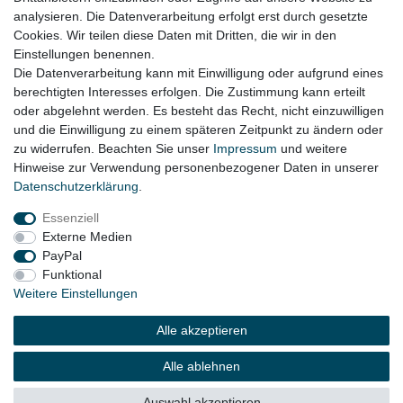
Volvo S80 II 124/AS Bj. 2009 - 2015
analysieren. Die Datenverarbeitung erfolgt erst durch gesetzte
Cookies. Wir teilen diese Daten mit Dritten, die wir in den
Volvo XC70 II 136/AS Bj. 2010 - 2016
Einstellungen benennen.
Die Datenverarbeitung kann mit Einwilligung oder aufgrund eines
berechtigten Interesses erfolgen. Die Zustimmung kann erteilt
oder abgelehnt werden. Es besteht das Recht, nicht einzuwilligen
Lieferzeit etwa 1 bis 3 Werktage
und die Einwilligung zu einem späteren Zeitpunkt zu ändern oder
zu widerrufen. Beachten Sie unser
Impressum
und weitere
Hinweise zur Verwendung personenbezogener Daten in unserer
Daten­schutz­erklärung
.
Impressum
Daten­schutz­erklärung
AGB
Essenziell
Externe Medien
Widerrufs­recht
Kontakt
Vertrag widerrufen
PayPal
Funktional
Weitere Einstellungen
© Copyright 2026 | Alle Rechte vorbehalten.
Alle akzeptieren
Alle ablehnen
Auswahl akzeptieren