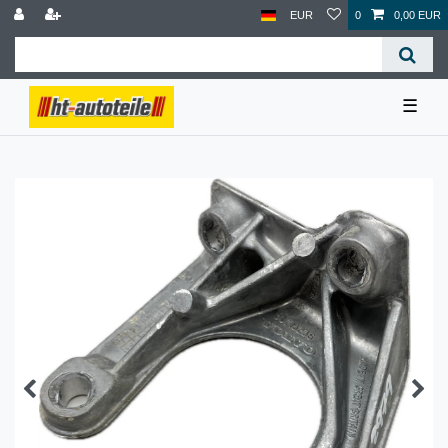
EUR
0
0,00 EUR
☰