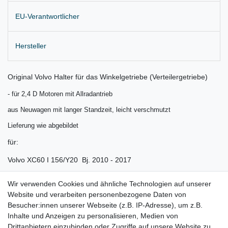
EU-Verantwortlicher
Hersteller
Original Volvo Halter für das Winkelgetriebe (Verteilergetriebe)
- für 2,4 D Motoren mit Allradantrieb
aus Neuwagen mit langer Standzeit, leicht verschmutzt
Lieferung wie abgebildet
für:
Volvo XC60 I 156/Y20 Bj. 2010 - 2017
Volvo S60 II 134 Bj. 2011 - 2018
Wir verwenden Cookies und ähnliche Technologien auf unserer
Website und verarbeiten personenbezogene Daten von
Volvo V60 I 156 Bj. 2011 - 2018
Besucher:innen unserer Webseite (z.B. IP-Adresse), um z.B.
Volvo V70 III Bj. 2010 - 2016
Inhalte und Anzeigen zu personalisieren, Medien von
Drittanbietern einzubinden oder Zugriffe auf unsere Website zu