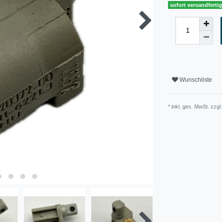
sofort versandferti
Wunschliste
* inkl. ges. MwSt. zzgl