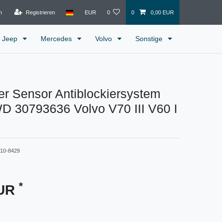
n
Registrieren
EUR
0
0
0,00 EUR
Jeep
Mercedes
Volvo
Sonstige
r Sensor Antiblockiersystem
D 30793636 Volvo V70 III V60 I
410-8429
*
EUR