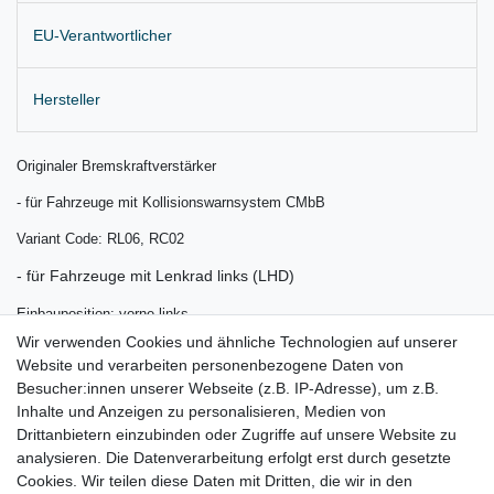
EU-Verantwortlicher
Hersteller
Originaler Bremskraftverstärker
- für Fahrzeuge mit Kollisionswarnsystem CMbB
Variant Code: RL06, RC02
- für Fahrzeuge mit Lenkrad links (LHD)
Einbauposition: vorne links
Wir verwenden Cookies und ähnliche Technologien auf unserer
Lieferung wie abgebildet
Website und verarbeiten personenbezogene Daten von
für:
Besucher:innen unserer Webseite (z.B. IP-Adresse), um z.B.
Inhalte und Anzeigen zu personalisieren, Medien von
Volvo XC70 II 136/P24 Bj. 2008 - 2016 ( ab Chassisnummer
Drittanbietern einzubinden oder Zugriffe auf unsere Website zu
118009 > )
analysieren. Die Datenverarbeitung erfolgt erst durch gesetzte
Cookies. Wir teilen diese Daten mit Dritten, die wir in den