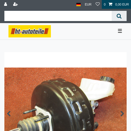
EUR
0
0,00 EUR
☰