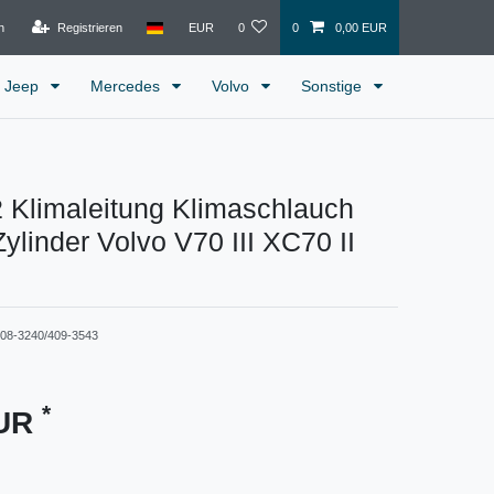
n
Registrieren
EUR
0
0
0,00 EUR
Jeep
Mercedes
Volvo
Sonstige
 Klimaleitung Klimaschlauch
Zylinder Volvo V70 III XC70 II
08-3240/409-3543
*
EUR