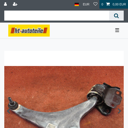
EUR
0
0,00 EUR
☰