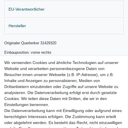
EU-Verantwortlicher
Hersteller
Originaler Querlenker 31429320
Einbauposition: vorne rechts
Lieferung wie abgebildet
Wir verwenden Cookies und ähnliche Technologien auf unserer
Website und verarbeiten personenbezogene Daten von
für:
Besucher:innen unserer Webseite (z.B. IP-Adresse), um z.B.
Inhalte und Anzeigen zu personalisieren, Medien von
Volvo V60 I 155/157 Bj. 2011 - 2018
Drittanbietern einzubinden oder Zugriffe auf unsere Website zu
Volvo S60 II 134 Bj. 01.2011 - 12.2015
analysieren. Die Datenverarbeitung erfolgt erst durch gesetzte
Cookies. Wir teilen diese Daten mit Dritten, die wir in den
Volvo V70 III 135/BW Bj. 2007 – 2016
Einstellungen benennen.
Die Datenverarbeitung kann mit Einwilligung oder aufgrund eines
berechtigten Interesses erfolgen. Die Zustimmung kann erteilt
oder abgelehnt werden. Es besteht das Recht, nicht einzuwilligen
Lieferzeit etwa 1 bis 3 Werktage