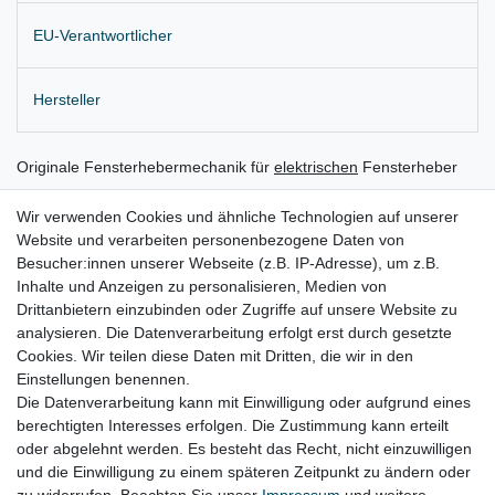
EU-Verantwortlicher
Hersteller
Originale Fensterhebermechanik für
elektrischen
Fensterheber
Einbauposition: hinten rechts
Wir verwenden Cookies und ähnliche Technologien auf unserer
Website und verarbeiten personenbezogene Daten von
Lieferung wie abgebildet
Besucher:innen unserer Webseite (z.B. IP-Adresse), um z.B.
für:
Inhalte und Anzeigen zu personalisieren, Medien von
Drittanbietern einzubinden oder Zugriffe auf unsere Website zu
Volvo V70 III 135/BW Bj. ca. 2011 – 2016 ( ab VIN 140419 > )
analysieren. Die Datenverarbeitung erfolgt erst durch gesetzte
Cookies. Wir teilen diese Daten mit Dritten, die wir in den
Volvo XC70 II P24 Bj. ca. 2011 - 2016 ( ab VIN 81469 > )
Einstellungen benennen.
Die Datenverarbeitung kann mit Einwilligung oder aufgrund eines
berechtigten Interesses erfolgen. Die Zustimmung kann erteilt
oder abgelehnt werden. Es besteht das Recht, nicht einzuwilligen
Lieferzeit etwa 1 bis 3 Werktage
und die Einwilligung zu einem späteren Zeitpunkt zu ändern oder