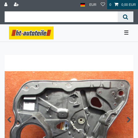
EUR
0
0,00 EUR
☰