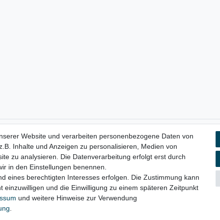
unserer Website und verarbeiten personenbezogene Daten von
aten­schutz­erklärung
AGB
Widerrufs­recht
Vertrag widerru
.B. Inhalte und Anzeigen zu personalisieren, Medien von
ite zu analysieren. Die Datenverarbeitung erfolgt erst durch
 wir in den Einstellungen benennen.
nd eines berechtigten Interesses erfolgen. Die Zustimmung kann
© Copyright 2026 | Alle Rechte vorbehalten.
t einzuwilligen und die Einwilligung zu einem späteren Zeitpunkt
essum
und weitere Hinweise zur Verwendung
rung
.