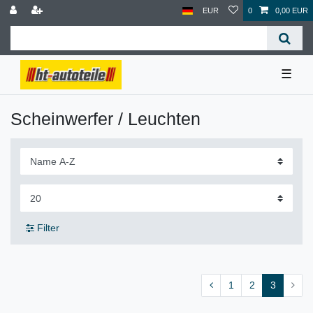
EUR
0
0,00 EUR
☰
Scheinwerfer / Leuchten
Filter
1
2
3