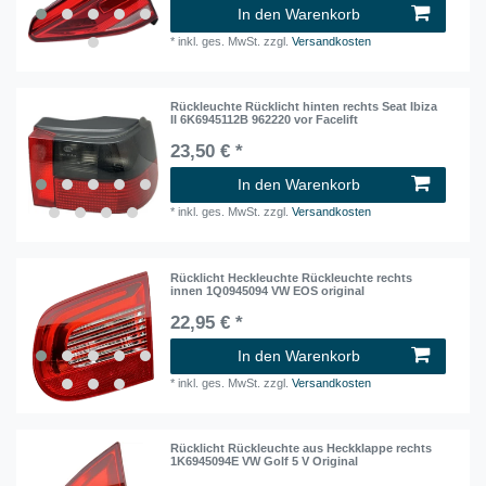
In den Warenkorb
*
inkl. ges. MwSt.
zzgl.
Versandkosten
Rückleuchte Rücklicht hinten rechts Seat Ibiza
II 6K6945112B 962220 vor Facelift
23,50 € *
In den Warenkorb
*
inkl. ges. MwSt.
zzgl.
Versandkosten
Rücklicht Heckleuchte Rückleuchte rechts
innen 1Q0945094 VW EOS original
22,95 € *
In den Warenkorb
*
inkl. ges. MwSt.
zzgl.
Versandkosten
Rücklicht Rückleuchte aus Heckklappe rechts
1K6945094E VW Golf 5 V Original