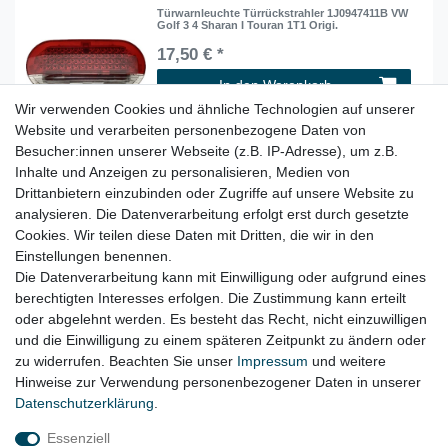
Türwarnleuchte Türrückstrahler 1J0947411B VW
Golf 3 4 Sharan I Touran 1T1 Origi.
17,50 € *
In den Warenkorb
Wir verwenden Cookies und ähnliche Technologien auf unserer
*
inkl. ges. MwSt.
zzgl.
Versandkosten
Website und verarbeiten personenbezogene Daten von
Besucher:innen unserer Webseite (z.B. IP-Adresse), um z.B.
Inhalte und Anzeigen zu personalisieren, Medien von
Zusatzbremsleuchte LED drittes Bremslicht
3.Bremsleuchte 4E0945097 Audi A8 D3 4E
Drittanbietern einzubinden oder Zugriffe auf unsere Website zu
18,95 € *
analysieren. Die Datenverarbeitung erfolgt erst durch gesetzte
Cookies. Wir teilen diese Daten mit Dritten, die wir in den
In den Warenkorb
Einstellungen benennen.
*
inkl. ges. MwSt.
zzgl.
Versandkosten
Die Datenverarbeitung kann mit Einwilligung oder aufgrund eines
berechtigten Interesses erfolgen. Die Zustimmung kann erteilt
oder abgelehnt werden. Es besteht das Recht, nicht einzuwilligen
Lieferzeit etwa 1 bis 3 Werktage
und die Einwilligung zu einem späteren Zeitpunkt zu ändern oder
zu widerrufen. Beachten Sie unser
Impressum
und weitere
Hinweise zur Verwendung personenbezogener Daten in unserer
Daten­schutz­erklärung
.
Impressum
Daten­schutz­erklärung
AGB
Essenziell