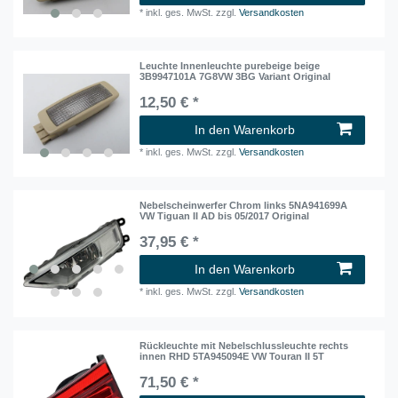
*
inkl. ges. MwSt.
zzgl.
Versandkosten
Leuchte Innenleuchte purebeige beige
3B9947101A 7G8VW 3BG Variant Original
12,50 € *
In den Warenkorb
*
inkl. ges. MwSt.
zzgl.
Versandkosten
Nebelscheinwerfer Chrom links 5NA941699A
VW Tiguan II AD bis 05/2017 Original
37,95 € *
In den Warenkorb
*
inkl. ges. MwSt.
zzgl.
Versandkosten
Rückleuchte mit Nebelschlussleuchte rechts
innen RHD 5TA945094E VW Touran II 5T
71,50 € *