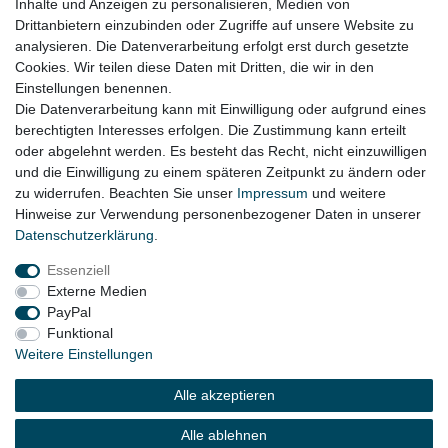
Inhalte und Anzeigen zu personalisieren, Medien von
Lenksäule Lenkstange verstellbar 1T1419502L
VW Caddy 2K Touran 1T Original
Drittanbietern einzubinden oder Zugriffe auf unsere Website zu
49,95 € *
analysieren. Die Datenverarbeitung erfolgt erst durch gesetzte
Cookies. Wir teilen diese Daten mit Dritten, die wir in den
In den Warenkorb
Einstellungen benennen.
*
inkl. ges. MwSt.
zzgl.
Versandkosten
Die Datenverarbeitung kann mit Einwilligung oder aufgrund eines
berechtigten Interesses erfolgen. Die Zustimmung kann erteilt
oder abgelehnt werden. Es besteht das Recht, nicht einzuwilligen
Lieferzeit etwa 1 bis 3 Werktage
und die Einwilligung zu einem späteren Zeitpunkt zu ändern oder
zu widerrufen. Beachten Sie unser
Impressum
und weitere
Hinweise zur Verwendung personenbezogener Daten in unserer
Daten­schutz­erklärung
.
Impressum
Daten­schutz­erklärung
AGB
Essenziell
Externe Medien
Widerrufs­recht
Kontakt
Vertrag widerrufen
PayPal
Funktional
Weitere Einstellungen
© Copyright 2026 | Alle Rechte vorbehalten.
Alle akzeptieren
Alle ablehnen