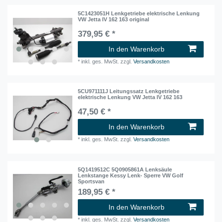
5C1423051H Lenkgetriebe elektrische Lenkung
VW Jetta IV 162 163 original
379,95 € *
In den Warenkorb
*
inkl. ges. MwSt.
zzgl.
Versandkosten
5CU971111J Leitungssatz Lenkgetriebe
elektrische Lenkung VW Jetta IV 162 163
47,50 € *
In den Warenkorb
*
inkl. ges. MwSt.
zzgl.
Versandkosten
5Q1419512C 5Q0905861A Lenksäule
Lenkstange Kessy Lenk- Sperre VW Golf
Sportsvan
189,95 € *
In den Warenkorb
*
inkl. ges. MwSt.
zzgl.
Versandkosten