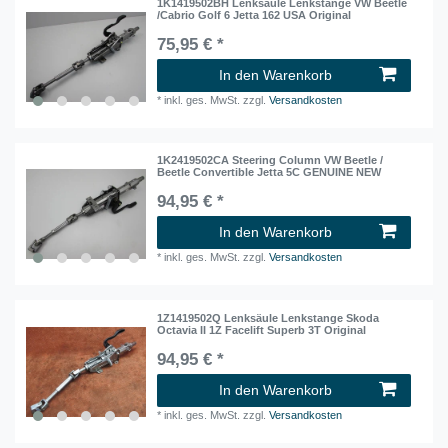
1K1419502BH Lenksäule Lenkstange VW Beetle
/Cabrio Golf 6 Jetta 162 USA Original
75,95 € *
In den Warenkorb
*
inkl. ges. MwSt.
zzgl.
Versandkosten
1K2419502CA Steering Column VW Beetle /
Beetle Convertible Jetta 5C GENUINE NEW
94,95 € *
In den Warenkorb
*
inkl. ges. MwSt.
zzgl.
Versandkosten
1Z1419502Q Lenksäule Lenkstange Skoda
Octavia II 1Z Facelift Superb 3T Original
94,95 € *
In den Warenkorb
*
inkl. ges. MwSt.
zzgl.
Versandkosten