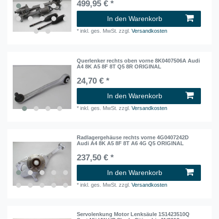
499,95 € *
In den Warenkorb
*
inkl. ges. MwSt.
zzgl.
Versandkosten
Querlenker rechts oben vorne 8K0407506A Audi
A4 8K A5 8F 8T Q5 8R ORIGINAL
24,70 € *
In den Warenkorb
*
inkl. ges. MwSt.
zzgl.
Versandkosten
Radlagergehäuse rechts vorne 4G0407242D
Audi A4 8K A5 8F 8T A6 4G Q5 ORIGINAL
237,50 € *
In den Warenkorb
*
inkl. ges. MwSt.
zzgl.
Versandkosten
Servolenkung Motor Lenksäule 1S1423510Q