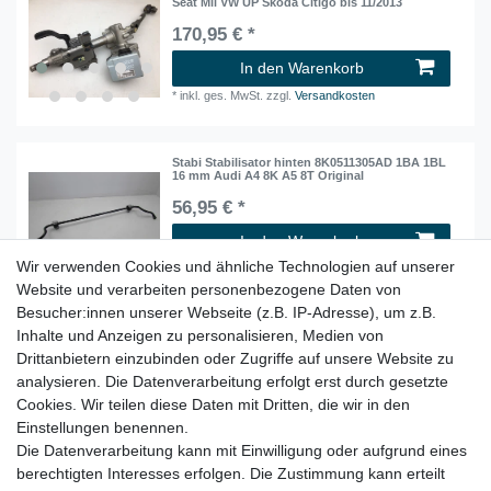
Seat Mii VW UP Skoda Citigo bis 11/2013
170,95 € *
In den Warenkorb
*
inkl. ges. MwSt.
zzgl.
Versandkosten
Stabi Stabilisator hinten 8K0511305AD 1BA 1BL
16 mm Audi A4 8K A5 8T Original
56,95 € *
In den Warenkorb
Wir verwenden Cookies und ähnliche Technologien auf unserer
*
inkl. ges. MwSt.
zzgl.
Versandkosten
Website und verarbeiten personenbezogene Daten von
Besucher:innen unserer Webseite (z.B. IP-Adresse), um z.B.
Inhalte und Anzeigen zu personalisieren, Medien von
Stabi Stabilisator hinten 8K0511305AD 1BA 1BL
16 mm Audi A4 B8 8K A5 8T ORIGINAL
Drittanbietern einzubinden oder Zugriffe auf unsere Website zu
52,95 € *
analysieren. Die Datenverarbeitung erfolgt erst durch gesetzte
Cookies. Wir teilen diese Daten mit Dritten, die wir in den
In den Warenkorb
Einstellungen benennen.
*
inkl. ges. MwSt.
zzgl.
Versandkosten
Die Datenverarbeitung kann mit Einwilligung oder aufgrund eines
berechtigten Interesses erfolgen. Die Zustimmung kann erteilt