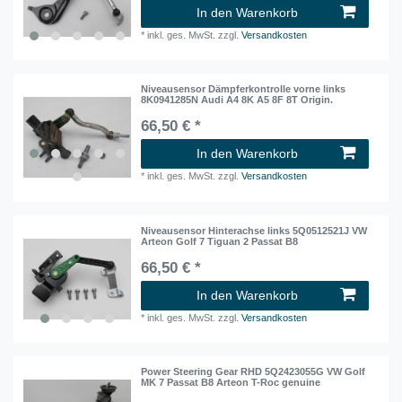
In den Warenkorb
*
inkl. ges. MwSt.
zzgl.
Versandkosten
Niveausensor Dämpferkontrolle vorne links
8K0941285N Audi A4 8K A5 8F 8T Origin.
66,50 € *
In den Warenkorb
*
inkl. ges. MwSt.
zzgl.
Versandkosten
Niveausensor Hinterachse links 5Q0512521J VW
Arteon Golf 7 Tiguan 2 Passat B8
66,50 € *
In den Warenkorb
*
inkl. ges. MwSt.
zzgl.
Versandkosten
Power Steering Gear RHD 5Q2423055G VW Golf
MK 7 Passat B8 Arteon T-Roc genuine