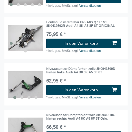
*
inkl. ges. MwSt.
zzgl.
Versandkosten
Lenksäule verstellbar PR- A8S QZ7 1N1
8K0419502R Audi A4 8K A5 8F 8T ORIGINAL
75,95 € *
In den Warenkorb
*
inkl. ges. MwSt.
zzgl.
Versandkosten
Niveausensor Dämpferkontrolle 8K0941309D
hinten links Audi A4 B8 8K A5 8F 8T
62,95 € *
In den Warenkorb
*
inkl. ges. MwSt.
zzgl.
Versandkosten
Niveausensor Dämpferkontrolle 8K0941310C
hinten rechts Audi A4 8K A5 8F 8T Orig.
66,50 € *