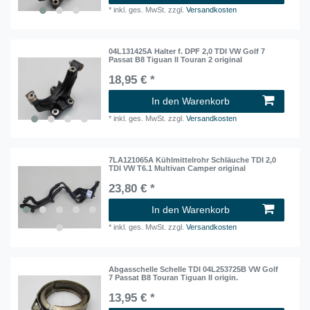
*
inkl. ges. MwSt.
zzgl.
Versandkosten
04L131425A Halter f. DPF 2,0 TDI VW Golf 7
Passat B8 Tiguan II Touran 2 original
18,95 € *
In den Warenkorb
*
inkl. ges. MwSt.
zzgl.
Versandkosten
7LA121065A Kühlmittelrohr Schläuche TDI 2,0
TDI VW T6.1 Multivan Camper original
23,80 € *
In den Warenkorb
*
inkl. ges. MwSt.
zzgl.
Versandkosten
Abgasschelle Schelle TDI 04L253725B VW Golf
7 Passat B8 Touran Tiguan II origin.
13,95 € *