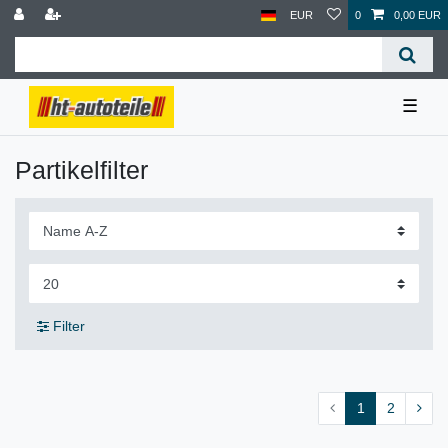
EUR
0
0,00 EUR
☰
Partikelfilter
Filter
1
2