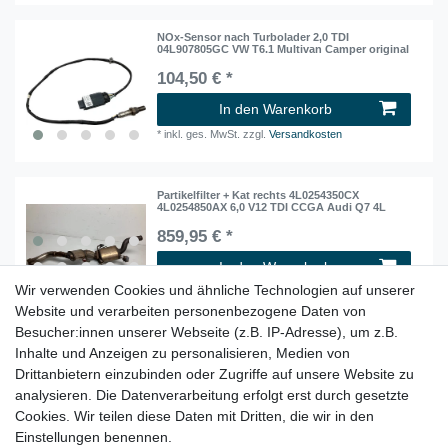
NOx-Sensor nach Turbolader 2,0 TDI
04L907805GC VW T6.1 Multivan Camper original
104,50 € *
In den Warenkorb
*
inkl. ges. MwSt.
zzgl.
Versandkosten
Partikelfilter + Kat rechts 4L0254350CX
4L0254850AX 6,0 V12 TDI CCGA Audi Q7 4L
859,95 € *
In den Warenkorb
Wir verwenden Cookies und ähnliche Technologien auf unserer
*
inkl. ges. MwSt.
zzgl.
Versandkosten
Website und verarbeiten personenbezogene Daten von
Besucher:innen unserer Webseite (z.B. IP-Adresse), um z.B.
Inhalte und Anzeigen zu personalisieren, Medien von
Steuerleitung für Differenzdruckgeber 2,0 TDI
05L131552G VW Arteon Golf 8 orig.
Drittanbietern einzubinden oder Zugriffe auf unsere Website zu
52,50 € *
analysieren. Die Datenverarbeitung erfolgt erst durch gesetzte
Cookies. Wir teilen diese Daten mit Dritten, die wir in den
In den Warenkorb
Einstellungen benennen.