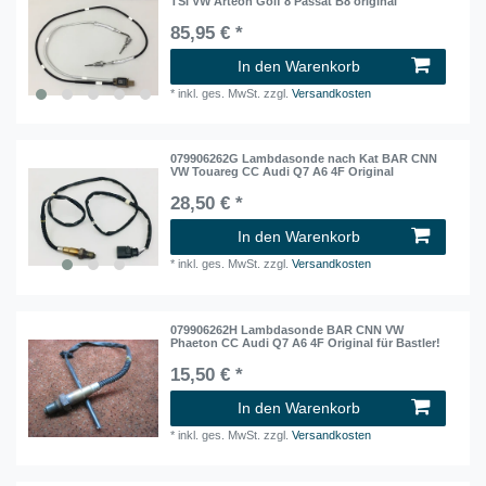
TSI VW Arteon Golf 8 Passat B8 original
85,95 € *
In den Warenkorb
*
inkl. ges. MwSt.
zzgl.
Versandkosten
079906262G Lambdasonde nach Kat BAR CNN
VW Touareg CC Audi Q7 A6 4F Original
28,50 € *
In den Warenkorb
*
inkl. ges. MwSt.
zzgl.
Versandkosten
079906262H Lambdasonde BAR CNN VW
Phaeton CC Audi Q7 A6 4F Original für Bastler!
15,50 € *
In den Warenkorb
*
inkl. ges. MwSt.
zzgl.
Versandkosten