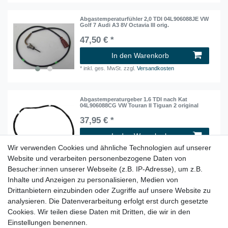
Abgastemperaturfühler 2,0 TDI 04L906088JE VW
Golf 7 Audi A3 8V Octavia III orig.
47,50 € *
In den Warenkorb
*
inkl. ges. MwSt.
zzgl.
Versandkosten
Abgastemperaturgeber 1.6 TDI nach Kat
04L906088CG VW Touran II Tiguan 2 original
37,95 € *
In den Warenkorb
Wir verwenden Cookies und ähnliche Technologien auf unserer
*
inkl. ges. MwSt.
zzgl.
Versandkosten
Website und verarbeiten personenbezogene Daten von
Besucher:innen unserer Webseite (z.B. IP-Adresse), um z.B.
Inhalte und Anzeigen zu personalisieren, Medien von
Abgastemperaturgeber 1.6 TDI vor DPF
04L906088CF VW Touran II Tiguan 2 original
Drittanbietern einzubinden oder Zugriffe auf unsere Website zu
37,95 € *
analysieren. Die Datenverarbeitung erfolgt erst durch gesetzte
Cookies. Wir teilen diese Daten mit Dritten, die wir in den
In den Warenkorb
Einstellungen benennen.