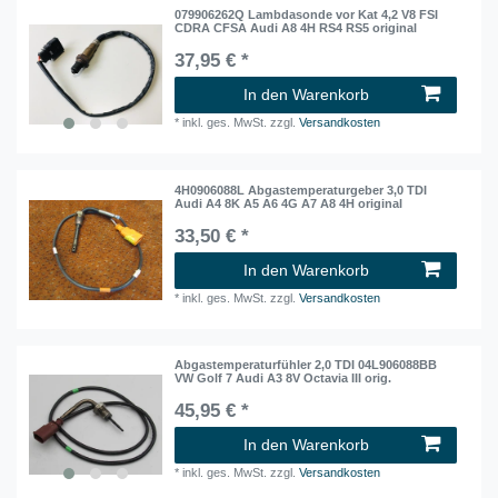
079906262Q Lambdasonde vor Kat 4,2 V8 FSI
CDRA CFSA Audi A8 4H RS4 RS5 original
37,95 € *
In den Warenkorb
*
inkl. ges. MwSt.
zzgl.
Versandkosten
4H0906088L Abgastemperaturgeber 3,0 TDI
Audi A4 8K A5 A6 4G A7 A8 4H original
33,50 € *
In den Warenkorb
*
inkl. ges. MwSt.
zzgl.
Versandkosten
Abgastemperaturfühler 2,0 TDI 04L906088BB
VW Golf 7 Audi A3 8V Octavia III orig.
45,95 € *
In den Warenkorb
*
inkl. ges. MwSt.
zzgl.
Versandkosten