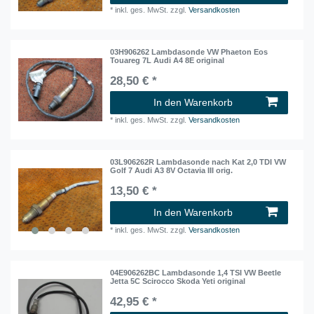
*
inkl. ges. MwSt.
zzgl.
Versandkosten
03H906262 Lambdasonde VW Phaeton Eos
Touareg 7L Audi A4 8E original
28,50 € *
In den Warenkorb
*
inkl. ges. MwSt.
zzgl.
Versandkosten
03L906262R Lambdasonde nach Kat 2,0 TDI VW
Golf 7 Audi A3 8V Octavia III orig.
13,50 € *
In den Warenkorb
*
inkl. ges. MwSt.
zzgl.
Versandkosten
04E906262BC Lambdasonde 1,4 TSI VW Beetle
Jetta 5C Scirocco Skoda Yeti original
42,95 € *