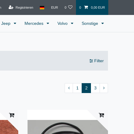
n
Registrieren
EUR
0
0
0,00 EUR
Jeep
Mercedes
Volvo
Sonstige
Filter
1
2
3