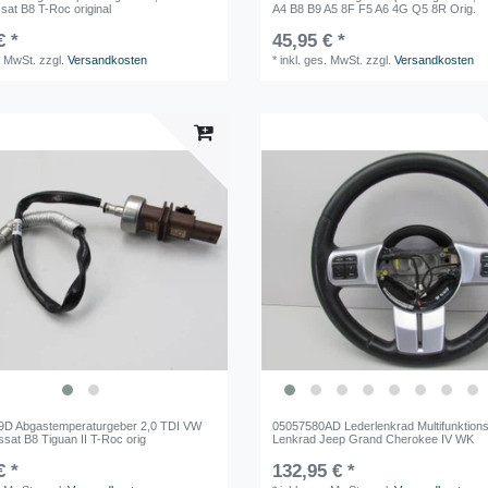
sat B8 T-Roc original
A4 B8 B9 A5 8F F5 A6 4G Q5 8R Orig.
€ *
45,95 € *
. MwSt.
zzgl.
Versandkosten
*
inkl. ges. MwSt.
zzgl.
Versandkosten
9D Abgastemperaturgeber 2,0 TDI VW
05057580AD Lederlenkrad Multifunktion
sat B8 Tiguan II T-Roc orig
Lenkrad Jeep Grand Cherokee IV WK
€ *
132,95 € *