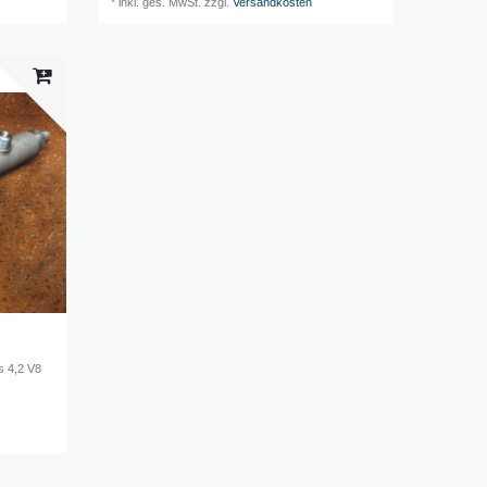
*
inkl. ges. MwSt.
zzgl.
Versandkosten
s 4,2 V8