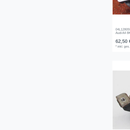
04L12805
Audi A4 8
62,50 
*
inkl. ges