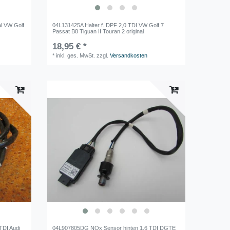
al VW Golf
04L131425A Halter f. DPF 2,0 TDI VW Golf 7
Passat B8 Tiguan II Touran 2 original
18,95 € *
*
inkl. ges. MwSt.
zzgl.
Versandkosten
TDI Audi
04L907805DG NOx Sensor hinten 1,6 TDI DGTE