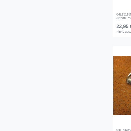
04L131159
Arteon Pas
23,95 
*
inkl. ges
04L90608