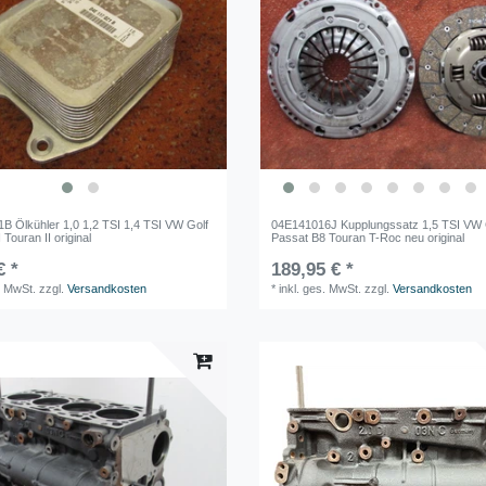
B Ölkühler 1,0 1,2 TSI 1,4 TSI VW Golf
04E141016J Kupplungssatz 1,5 TSI VW 
 Touran II original
Passat B8 Touran T-Roc neu original
€ *
189,95 € *
. MwSt.
zzgl.
Versandkosten
*
inkl. ges. MwSt.
zzgl.
Versandkosten