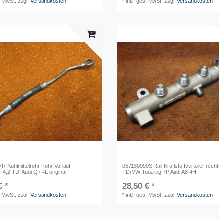
. MwSt.
zzgl.
Versandkosten
*
inkl. ges. MwSt.
zzgl.
Versandkosten
R Kühlmittelrohr Rohr Vorlauf
057130090S Rail Kraftstoffverteiler recht
 4,2 TDI Audi Q7 4L original
TDi VW Touareg 7P Audi A8 4H
€ *
28,50 € *
. MwSt.
zzgl.
Versandkosten
*
inkl. ges. MwSt.
zzgl.
Versandkosten