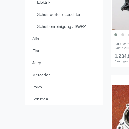
Elektrik
Scheinwerfer / Leuchten
Scheibenreinigung / SWRA
Alfa
04L10010
Golf 7 VII
Fiat
1.234,
*
inkl. ges
Jeep
Mercedes
Volvo
Sonstige