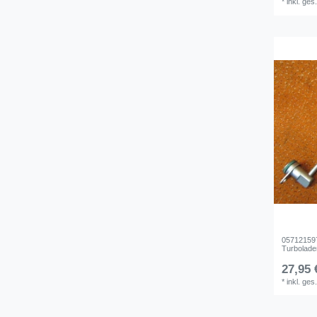
*
inkl. ges
057121597
Turbolader
27,95 
*
inkl. ges