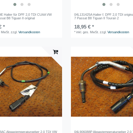
E Halter für DPF 2,0 TDI CUAA VW
04L131425A Halter f. DPF 2,0 TDI origin
sat B8 Tiguan II original
7 Passat B8 Tiguan II Touran 2
€ *
18,95 € *
. MwSt.
zzgl.
Versandkosten
*
inkl. ges. MwSt.
zzgl.
Versandkosten
8AC Abgastemperaturgeber 2,0 TDI VW
04L906088P Abgastemperaturgeber 2,0 