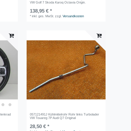
VW Golf 7 Skoda Karoq Octavia Origin.
138,95 € *
*
inkl. ges. MwSt.
zzgl.
Versandkosten
slenkrad
057121491J Kühlmittelrohr Rohr links Turbolader
VW Touareg 7P Audi Q7 Original
28,50 € *