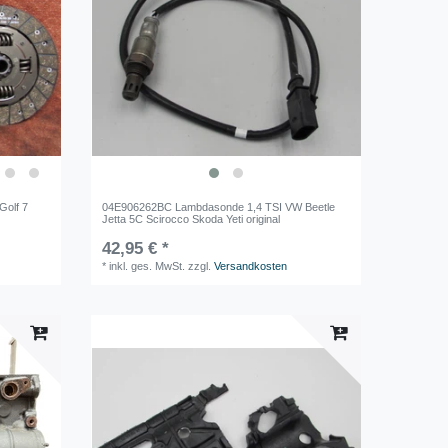
Golf 7
04E906262BC Lambdasonde 1,4 TSI VW Beetle
Jetta 5C Scirocco Skoda Yeti original
42,95 € *
*
inkl. ges. MwSt.
zzgl.
Versandkosten