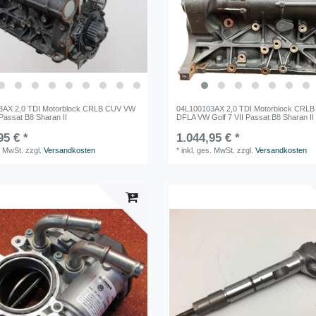
3AX 2,0 TDI Motorblock CRLB CUV VW
04L100103AX 2,0 TDI Motorblock CRL
 Passat B8 Sharan II
DFLA VW Golf 7 VII Passat B8 Sharan II
95 € *
1.044,95 € *
. MwSt.
zzgl.
Versandkosten
*
inkl. ges. MwSt.
zzgl.
Versandkosten