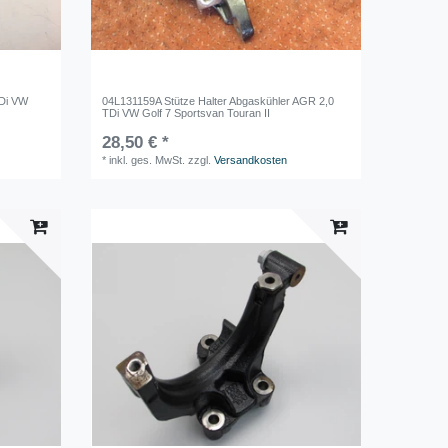
TDi VW
04L131159A Stütze Halter Abgaskühler AGR 2,0
TDi VW Golf 7 Sportsvan Touran II
28,50 € *
*
inkl. ges. MwSt.
zzgl.
Versandkosten