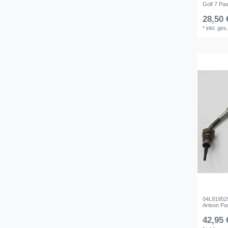
Golf 7 Pas
28,50 
*
inkl. ges
04L91952
Arteon Pas
42,95 