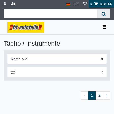
EUR
0
0,00 EUR
☰
Tacho / Instrumente
1
2