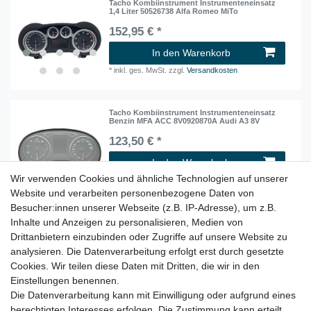
Tacho Kombiinstrument Instrumenteneinsatz
1,4 Liter 50526738 Alfa Romeo MiTo
152,95 € *
In den Warenkorb
*
inkl. ges. MwSt.
zzgl.
Versandkosten
Tacho Kombiinstrument Instrumenteneinsatz
Benzin MFA ACC 8V0920870A Audi A3 8V
123,50 € *
In den Warenkorb
Wir verwenden Cookies und ähnliche Technologien auf unserer
*
inkl. ges. MwSt.
zzgl.
Versandkosten
Website und verarbeiten personenbezogene Daten von
Besucher:innen unserer Webseite (z.B. IP-Adresse), um z.B.
Inhalte und Anzeigen zu personalisieren, Medien von
Tacho Kombiinstrument Instrumenteneinsatz
TFSI 8U0920940D Audi Q3 8U 2013-2014
Drittanbietern einzubinden oder Zugriffe auf unsere Website zu
94,95 € *
analysieren. Die Datenverarbeitung erfolgt erst durch gesetzte
Cookies. Wir teilen diese Daten mit Dritten, die wir in den
In den Warenkorb
Einstellungen benennen.
*
inkl. ges. MwSt.
zzgl.
Versandkosten
Die Datenverarbeitung kann mit Einwilligung oder aufgrund eines
berechtigten Interesses erfolgen. Die Zustimmung kann erteilt