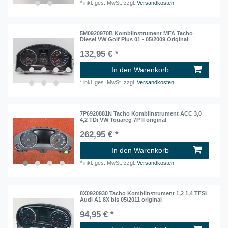
*
inkl. ges. MwSt.
zzgl.
Versandkosten
5M0920970B Kombiinstrument MFA Tacho
Diesel VW Golf Plus 01 - 05/2009 Original
132,95 € *
In den Warenkorb
*
inkl. ges. MwSt.
zzgl.
Versandkosten
7P6920881N Tacho Kombiinstrument ACC 3,0
4,2 TDi VW Touareg 7P II original
262,95 € *
In den Warenkorb
*
inkl. ges. MwSt.
zzgl.
Versandkosten
8X0920930 Tacho Kombiinstrument 1,2 1,4 TFSI
Audi A1 8X bis 05/2011 original
94,95 € *