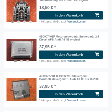
Standheizung VW Arteon 3H Original
18,50 € *
In den Warenkorb
*
inkl. ges. MwSt.
zzgl.
Versandkosten
4B0907401F Motorsteuergerät Steuergerät 2,5
Diesel AFB Audi A6 4B original
37,95 € *
In den Warenkorb
*
inkl. ges. MwSt.
zzgl.
Versandkosten
4E0907279B 4E0910279B Steuergerät
Bordnetzsteuergerät 1 Audi A8 4E bis 10.2005
37,95 € *
In den Warenkorb
*
inkl. ges. MwSt.
zzgl.
Versandkosten