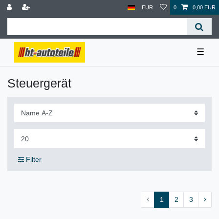
EUR
0
0,00 EUR
☰
Steuergerät
Filter
1
2
3