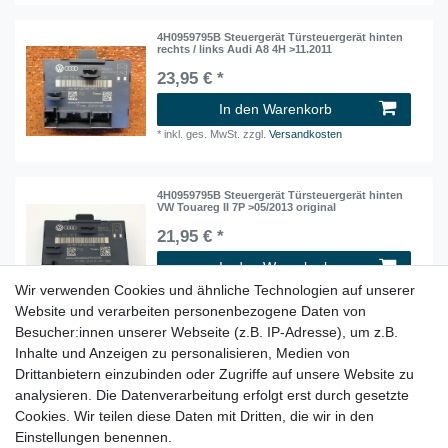
4H0959795B Steuergerät Türsteuergerät hinten
rechts / links Audi A8 4H >11.2011
23,95 € *
In den Warenkorb
*
inkl. ges. MwSt.
zzgl.
Versandkosten
4H0959795B Steuergerät Türsteuergerät hinten
VW Touareg II 7P >05/2013 original
21,95 € *
In den Warenkorb
Wir verwenden Cookies und ähnliche Technologien auf unserer
*
inkl. ges. MwSt.
zzgl.
Versandkosten
Website und verarbeiten personenbezogene Daten von
Besucher:innen unserer Webseite (z.B. IP-Adresse), um z.B.
Inhalte und Anzeigen zu personalisieren, Medien von
5G0035954 Spannungswandler DC/DC Wandler
12V/5V USB VW Golf 7 VII Audi Q3 8U
Drittanbietern einzubinden oder Zugriffe auf unsere Website zu
18,95 € *
analysieren. Die Datenverarbeitung erfolgt erst durch gesetzte
Cookies. Wir teilen diese Daten mit Dritten, die wir in den
In den Warenkorb
Einstellungen benennen.