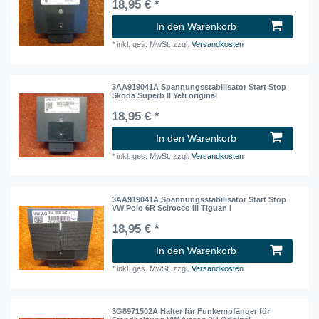
18,95 € *
In den Warenkorb
*
inkl. ges. MwSt.
zzgl.
Versandkosten
3AA919041A Spannungsstabilisator Start Stop
Skoda Superb II Yeti original
18,95 € *
In den Warenkorb
*
inkl. ges. MwSt.
zzgl.
Versandkosten
3AA919041A Spannungsstabilisator Start Stop
VW Polo 6R Scirocco III Tiguan I
18,95 € *
In den Warenkorb
*
inkl. ges. MwSt.
zzgl.
Versandkosten
3G8971502A Halter für Funkempfänger für