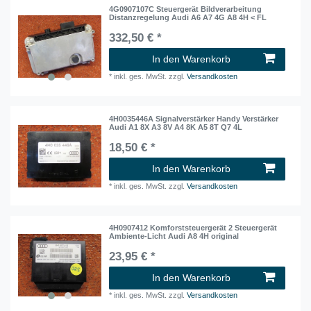
4G0907107C Steuergerät Bildverarbeitung
Distanzregelung Audi A6 A7 4G A8 4H < FL
332,50 € *
In den Warenkorb
*
inkl. ges. MwSt.
zzgl.
Versandkosten
4H0035446A Signalverstärker Handy Verstärker
Audi A1 8X A3 8V A4 8K A5 8T Q7 4L
18,50 € *
In den Warenkorb
*
inkl. ges. MwSt.
zzgl.
Versandkosten
4H0907412 Komforststeuergerät 2 Steuergerät
Ambiente-Licht Audi A8 4H original
23,95 € *
In den Warenkorb
*
inkl. ges. MwSt.
zzgl.
Versandkosten