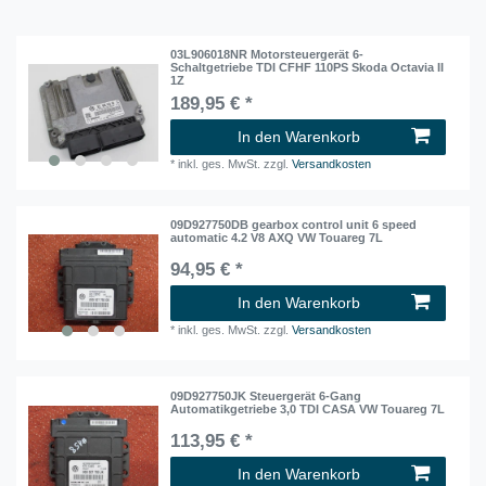
03L906018NR Motorsteuergerät 6-
Schaltgetriebe TDI CFHF 110PS Skoda Octavia II
1Z
189,95 € *
In den Warenkorb
*
inkl. ges. MwSt.
zzgl.
Versandkosten
09D927750DB gearbox control unit 6 speed
automatic 4.2 V8 AXQ VW Touareg 7L
94,95 € *
In den Warenkorb
*
inkl. ges. MwSt.
zzgl.
Versandkosten
09D927750JK Steuergerät 6-Gang
Automatikgetriebe 3,0 TDI CASA VW Touareg 7L
113,95 € *
In den Warenkorb