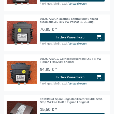
*
inkl. ges. MwSt.
zzgl.
Versandkosten
09G927750CK gearbox control unit 6 speed
automatic 3.6 BLV VW Passat B6 3C orig.
76,95 € *
In den Warenkorb
*
inkl. ges. MwSt.
zzgl.
Versandkosten
09G927750GG Getriebesteuergerät 2,0 TSI VW
Tiguan I >05/2008 original
94,95 € *
In den Warenkorb
*
inkl. ges. MwSt.
zzgl.
Versandkosten
1K0919041 Spannungsstabilisator DC/DC Start-
Stop VW Eos Golf 6 Tiguan I original
15,50 € *