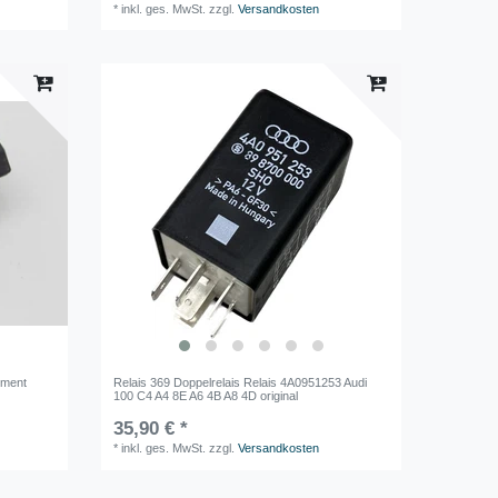
*
inkl. ges. MwSt.
zzgl.
Versandkosten
ement
Relais 369 Doppelrelais Relais 4A0951253 Audi
100 C4 A4 8E A6 4B A8 4D original
35,90 € *
*
inkl. ges. MwSt.
zzgl.
Versandkosten