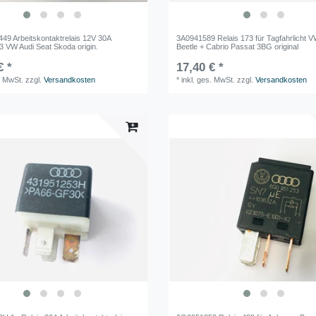
449 Arbeitskontaktrelais 12V 30A
3A0941589 Relais 173 für Tagfahrlicht 
 VW Audi Seat Skoda origin.
Beetle + Cabrio Passat 3BG original
€ *
17,40 € *
. MwSt.
zzgl.
Versandkosten
*
inkl. ges. MwSt.
zzgl.
Versandkosten