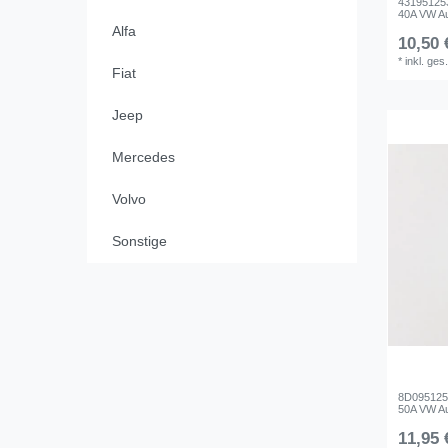
431951253
40A VW Au
Alfa
10,50 
*
inkl. ges
Fiat
Jeep
Mercedes
Volvo
Sonstige
8D0951253
50A VW Au
11,95 