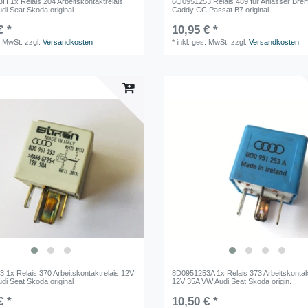
H 1x Relais 204 Arbeitskontaktrelais
6Q0951253 Relais 489 für Anlasser Bre
di Seat Skoda original
Caddy CC Passat B7 original
€ *
10,95 € *
. MwSt.
zzgl.
Versandkosten
*
inkl. ges. MwSt.
zzgl.
Versandkosten
 1x Relais 370 Arbeitskontaktrelais 12V
8D0951253A 1x Relais 373 Arbeitskontak
di Seat Skoda original
12V 35A VW Audi Seat Skoda origin.
€ *
10,50 € *