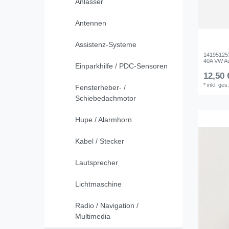
Anlasser
Antennen
Assistenz-Systeme
141951253
40A VW Au
Einparkhilfe / PDC-Sensoren
12,50 
*
inkl. ges
Fensterheber- /
Schiebedachmotor
Hupe / Alarmhorn
Kabel / Stecker
Lautsprecher
Lichtmaschine
Radio / Navigation /
Multimedia