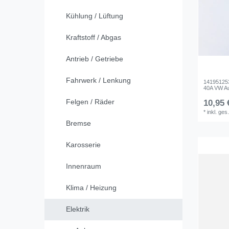
Kühlung / Lüftung
Kraftstoff / Abgas
Antrieb / Getriebe
Fahrwerk / Lenkung
141951253
40A VW Au
Felgen / Räder
10,95 
*
inkl. ges
Bremse
Karosserie
Innenraum
Klima / Heizung
Elektrik