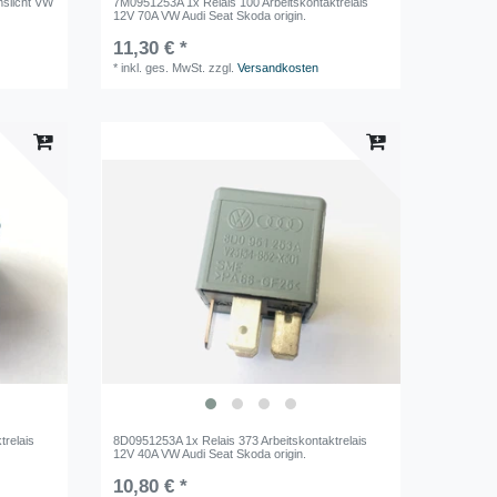
mslicht VW
7M0951253A 1x Relais 100 Arbeitskontaktrelais
12V 70A VW Audi Seat Skoda origin.
11,30 € *
*
inkl. ges. MwSt.
zzgl.
Versandkosten
trelais
8D0951253A 1x Relais 373 Arbeitskontaktrelais
12V 40A VW Audi Seat Skoda origin.
10,80 € *