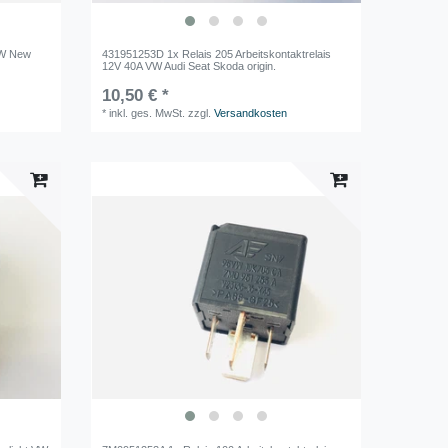
VW New
431951253D 1x Relais 205 Arbeitskontaktrelais
12V 40A VW Audi Seat Skoda origin.
10,50 € *
*
inkl. ges. MwSt.
zzgl.
Versandkosten