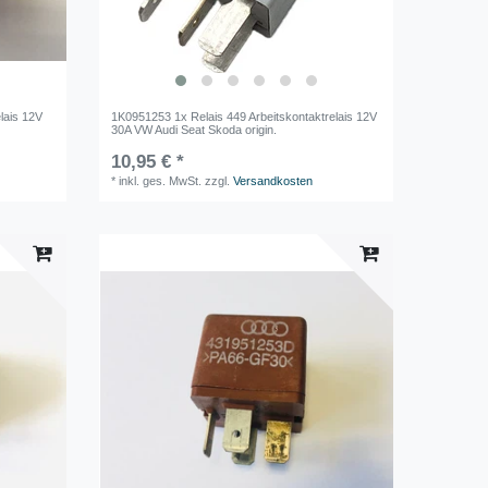
lais 12V
1K0951253 1x Relais 449 Arbeitskontaktrelais 12V
30A VW Audi Seat Skoda origin.
10,95 € *
*
inkl. ges. MwSt.
zzgl.
Versandkosten