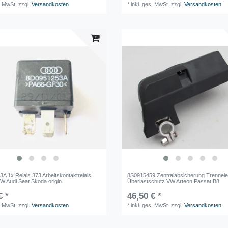
. MwSt.
zzgl.
Versandkosten
*
inkl. ges. MwSt.
zzgl.
Versandkosten
A 1x Relais 373 Arbeitskontaktrelais
8S0915459 Zentralabsicherung Trennel
W Audi Seat Skoda origin.
Überlastschutz VW Arteon Passat B8
€ *
46,50 € *
. MwSt.
zzgl.
Versandkosten
*
inkl. ges. MwSt.
zzgl.
Versandkosten