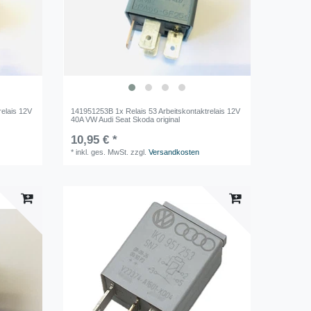
relais 12V
141951253B 1x Relais 53 Arbeitskontaktrelais 12V
40A VW Audi Seat Skoda original
10,95 € *
*
inkl. ges. MwSt.
zzgl.
Versandkosten